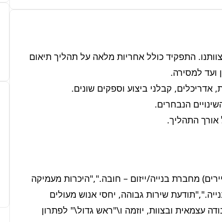
אנו מחפשים רכז/ת שינויי דיירים מנוסה להצטרפות לצוותנו. התפקיד כולל אחריות מלאה על תהליך תיאום 
 אורך התהליך.
["ניסיון מוכח בתפקיד דומה (מתאם/ת/רכז/ת שינויי דיירים) מחברת בנייה/ייזום – חובה.","היכרות מעמיקה 
עם תוכניות אדריכליות וסטנדרטים טכניים בתחום הבנייה.","תודעת שירות גבוהה, יחסי אנוש מעולים 
ויכולת ביטוי בכתב ובעל פה ברמה גבוהה.","יכולת עבודה עצמאית ובצוות, יוזמה ו\"ראש גדול\" לפתרון 