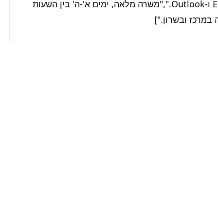
בעיות.","שליטה מלאה ביישומי אופיס, בדגש על Excel ו-Outlook.","משרה מלאה, ימים א'-ה' בין השעות 