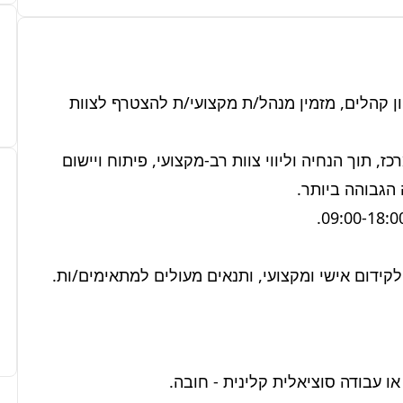
מרכז 'צמיחה' לטיפול רגשי, המעניק מענה מקיף למגוון קהלים, מזמין מנהל/ת מקצועי/ת להצטרף לצוות 
התפקיד כולל אחריות כוללת על הפן המקצועי של המרכז, תוך הנחיה וליווי צוות רב-מקצועי, פיתוח ויישום 
קידום אישי ומקצועי, ותנאים מעולים למתאימים/ות.