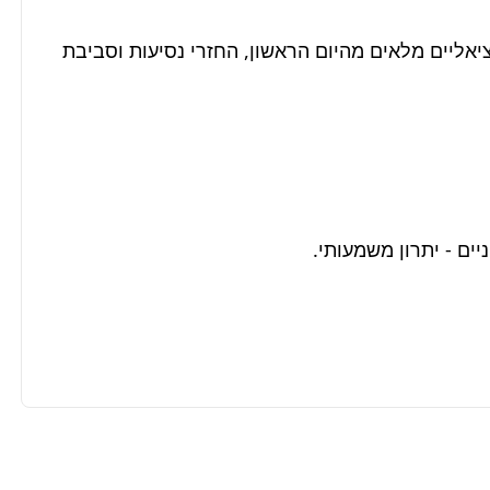
אנו מציעים שכר הולם (55-65 ש"ח לשעה), תנאים סוציאליים מלאים מהיום הראשון, החזרי נסיעות וסביבת 