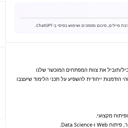
אנחנו מחפשים ראש/ת צוות פיתוח תוכן טכנולוגי שיוביל/תוביל את צוות המפתחים המוכשר שלנו 
וינווט/תנווט את האסטרטגיה הפדגוגית של החברה. זוהי הזדמנות ייחודית להשפיע על תכני הלימוד שיעצבו 