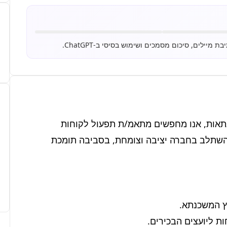
לפירמה מובילה בתחום הייעוץ הפיננסי ותכנון המשכנתאות, אנו מחפשים מתאמ/ת תפעול לקוחות 
דינאמי/ת להצטרפות לצוותנו. זוהי הזדמנות מצוינת להשתלב בחברה יציבה וצומחת, בסביבה תומכת 