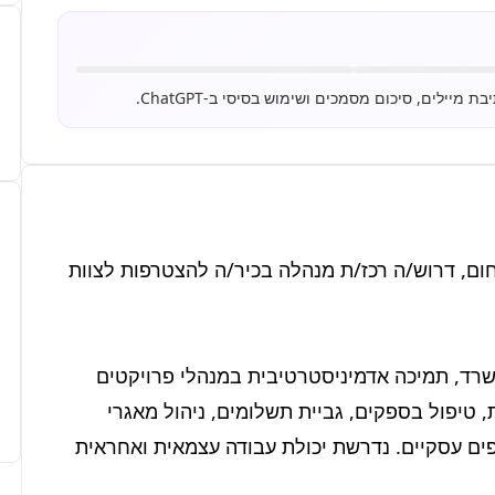
ל'אבני דרך השקעות נדל"ן', חברה ותיקה וצומחת בתחום, דרוש/ה רכז/ת מנהלה בכיר/ה להצטרפות לצוות 
התפקיד כולל אחריות כוללת על תפעול שוטף של המשרד, תמיכה אדמיניסטרטיבית במנהלי פרויקטים 
ובצוות המכירות, ניהול יומנים ותיאום פגישות מורכבות, טיפול בספקים, גביית תשלומים, ניהול מאגרי 
מידע, מענה טלפוני ומענה למיילים מול לקוחות ושותפים עסקיים. נדרשת יכולת עבודה עצמאית ואחראית 