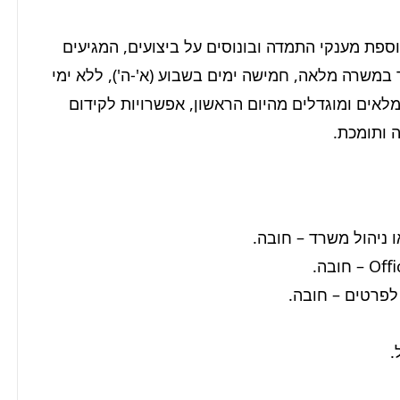
אנו מציעים שכר בסיס מתגמל בסך 10,000 ש"ח, בתוספת מענקי התמדה ובונוסים על ביצועים, המגיעים 
לשכר ממוצע של 12,000-18,000 ש"ח לחודש. מדובר במשרה מלאה, חמישה ימים בשבוע (א'-ה'), ללא ימי 
שישי. עובדי/ות החברה נהנים/ות מתנאים סוציאליים מלאים ומוגדלים מהיום הראשון, אפשרויות לקידום 
 ותומכת.