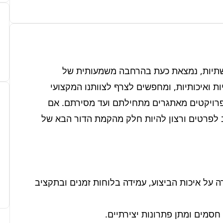
חברתנו, המובילה בתחום פרויקטי בנייה למגורים ותשתיות, נמצאת כעת בהרחבה משמעותית של 
פעילותה. אנו מתמחים ביצירת סביבות מגורים חדשניות ואיכותיות, ומחפשים לצרף לצוותנו המקצועי 
הנדסאי/ת ביצוע בכיר/ה בעל/ת ניסיון מוכח, להוביל פרויקטים מאתגרים מתחילתם ועד מסירתם. אם 
אתם/ן בעלי/ות יכולת ניהול עבודה בשטח, תשומת לב לפרטים ורצון להיות חלק מהקמת הדור הבא של 
- ניהול ופיקוח על עבודות הקבלנים בשטח, תוך הקפדה על איכות הביצוע, עמידה בלוחות זמנים ובתקציב 