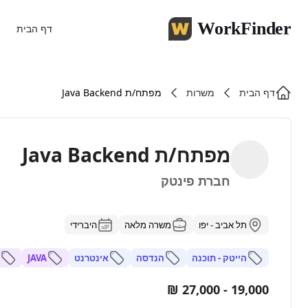
WorkFinder
דף הבית
דף הבית
משרות
מפתח/ת Java Backend
מפתח/ת Java Backend
חברת פינטק
תל אביב - יפו
משרה מלאה
היברידי
הייטק - תוכנה
הנדסה
אינטרנט
JAVA
19,000 - 27,000 ₪