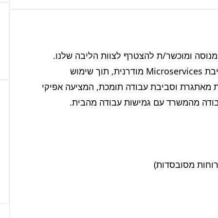
אנו בטק פתרונות מחפשים מפתח/ת Java Backend מנוסה ומוכשר/ת להצטרף לצוות הליבה שלנו. 
התפקיד כולל פיתוח מערכות קצה לקצה, עבודה בסביבת Microservices מודרנית, תוך שימוש 
בטכנולוגיות חדשניות. הצטרפו אלינו לחוויה טכנולוגית מאתגרת וסביבת עבודה תומכת, המציעה אפיקי 