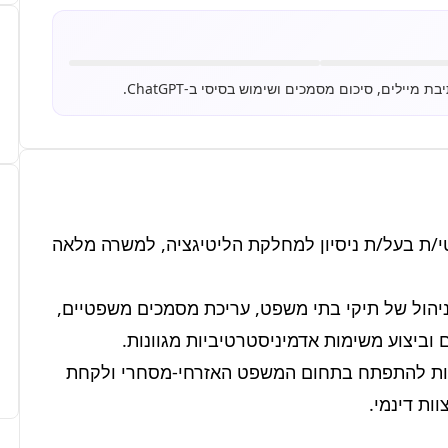
למשרדנו, מהמובילים בתחומו, דרוש/ה עוזר/ת משפטי/ת בעל/ת ניסיון למחלקת הליטיגציה, למשרה מלאה 
התפקיד כולל סיוע יומיומי לעורכי הדין, לרבות הכנה וניהול של תיקי בתי משפט, עריכת מסמכים משפטיים, 
אנו מציעים סביבה מקצועית תומכת ומאתגרת, הזדמנות להתפתח בתחום המשפט האזרחי-מסחרי ולקחת 
ת דינמי.