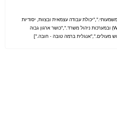
["ניסיון קודם בתפקיד דומה במשרד עורכי דין - יתרון משמעותי.","יכולת עבודה עצמאית ובצוות, יסודיות 
ודיוק.","שליטה מלאה ביישומי אופיס (Word, Outlook) ובמערכות ניהול משרד.","כושר ארגון גבוה 
ש מעולים.","אנגלית ברמה טובה - חובה."]