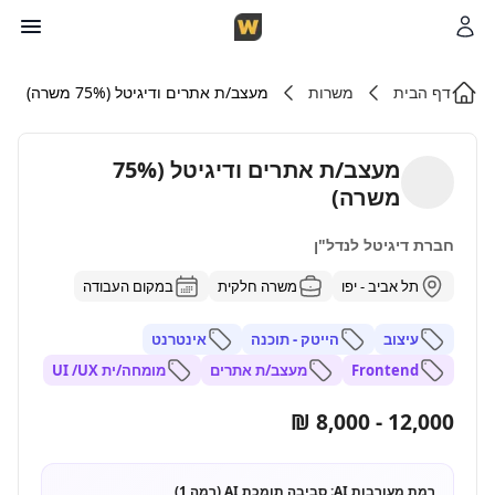
דף הבית
משרות
מעצב/ת אתרים ודיגיטל (75% משרה)
מעצב/ת אתרים ודיגיטל (75%
משרה)
חברת דיגיטל לנדל"ן
תל אביב - יפו
משרה חלקית
במקום העבודה
עיצוב
הייטק - תוכנה
אינטרנט
Frontend
מעצב/ת אתרים
מומחה/ית UI /UX
12,000 - 8,000 ₪
רמת מעורבות AI:
סביבה תומכת AI (רמה 1)