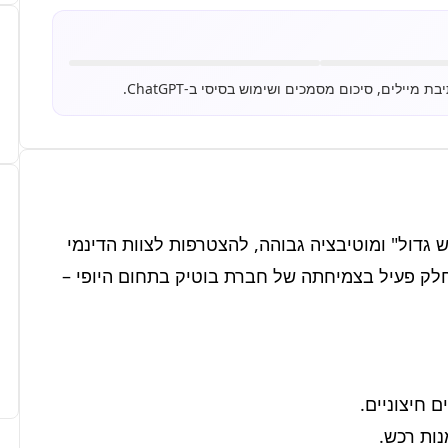
אנחנו מחפשים רכז/ת לוגיסטיקה ותפעול בעל/ת "ראש גדול" ומוטיבציה גבוהה, להצטרפות לצוות הדינמי 
שלנו. אם אתם אוהבים סדר, ארגון ומעוניינים לקחת חלק פעיל בצמיחתה של חברת בוטיק בתחום היופי – 