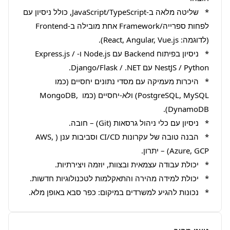
*   שליטה מלאה ב-JavaScript/TypeScript, כולל ניסיון עם 
לפחות ספרייה/Framework אחת מובילה ב-Frontend 
*   ניסיון בפיתוח Backend עם Node.js ו-Express.js / 
*   היכרות מעמיקה עם מסדי נתונים יחסיים (כמו 
PostgreSQL, MySQL) ולא-יחסיים (כמו MongoDB, 
*   הבנה טובה של עקרונות CI/CD וסביבות ענן (AWS, 
*   נכונות להגיע למשרדים במיקום: כפר סבא באופן מלא.