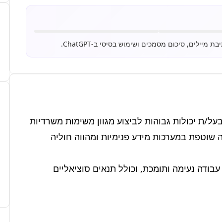
אנו מחפשים לצרף לצוות שלנו רכז/ת תפעול ונתונים בעל/ת יכולות גבוהות לביצוע מגוון משימות משרדיות 
ותפעוליות, בתפקיד מרכזי ודינמי. התפקיד כולל עבודה שוטפת במערכות מידע פנימיות ומהווה חוליה 
התפקיד מאפשר השתלבות בחברה יציבה עם סביבת עבודה נעימה ותומכת, וכולל תנאים סוציאליים 