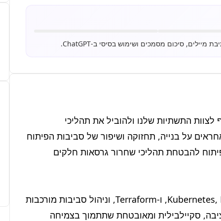
אנחנו מחפשים מהנדס/ת DevOps מוכשר/ת להצטרף לצוות התשתיות שלנו ולהוביל את תהליכי 
האוטומציה וה-CI/CD של החברה. בתפקיד זה, תהיו אחראים על בנייה, תחזוקה ושיפור של סביבות הפיתוח 
והפרודקשן שלנו בענן, תוך עבודה צמודה עם צוותי הפיתוח להבטחת תהליכי שחרור גרסאות חלקים 
התפקיד כולל עבודה עם טכנולוגיות קצה כמו Kubernetes, Docker, ו-Terraform, וניהול סביבות מורכבות 
על גבי AWS. אתם תהיו חלק מרכזי ביצירת תשתית יציבה, סקיילבילית ומאובטחת שתתמוך בצמיחה 