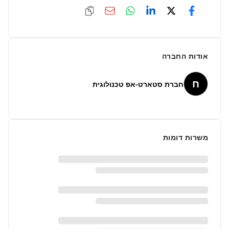
אודות החברה
ח
חברת סטארט-אפ טכנולוגית
משרות דומות