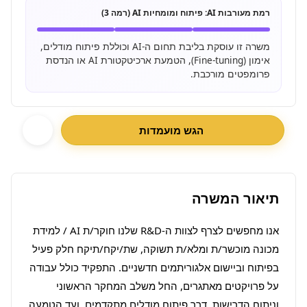
רמת מעורבות AI:
פיתוח ומומחיות AI (רמה 3)
משרה זו עוסקת בליבת תחום ה-AI וכוללת פיתוח מודלים,
אימון (Fine-tuning), הטמעת ארכיטקטורת AI או הנדסת
פרומפטים מורכבת.
הגש מועמדות
תיאור המשרה
אנו מחפשים לצרף לצוות ה-R&D שלנו חוקר/ת AI / למידת 
מכונה מוכשר/ת ומלא/ת תשוקה, שת/יקח/תיקח חלק פעיל 
בפיתוח וביישום אלגוריתמים חדשניים. התפקיד כולל עבודה 
על פרויקטים מאתגרים, החל משלב המחקר הראשוני 
וניתוח הדרישות, דרך פיתוח מודלים מתקדמים, ועד הטמעה 