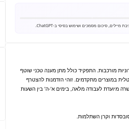
אנו מגייסים טכנאי/ת שירות ותמיכה למערכות אלקטרוניות מורכבות. התפקיד כולל מתן מענה טכני שוטף 
ללקוחות החברה, אבחון תקלות ותמיכה מרחוק ופרונטלית במוצרים מתקדמים. זוהי הזדמנות להצטרף 
לצוות דינמי ולסביבת עבודה טכנולוגית מאתגרת. המשרה מיועדת לעבודה מלאה, בימים א'-ה' בין השעות 