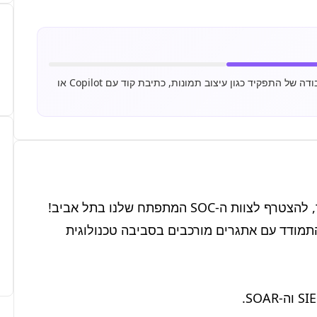
משרה זו דורשת שימוש יומיומי בכלי AI כחלק מרכזי משיגרת העבודה של התפקיד כגון עיצוב תמונות, כתיבת קוד עם Copilot או
מחפשים אתכם, אנליסטים עם תשוקה לעולם הסייבר, להצטרף לצוות ה-SOC המתפתח שלנו בתל אביב! 
אם אתם אוהבים לפתור תעלומות אבטחה ומוכנים להתמודד עם אתגרים מורכבים בסביבה טכנולוגית 