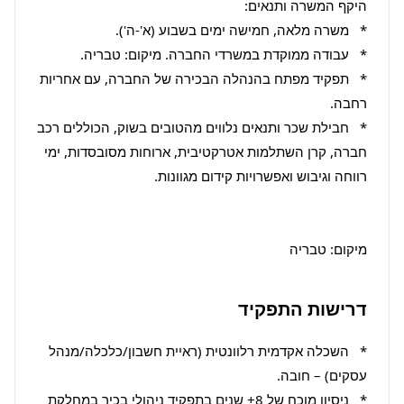
*   תפקיד מפתח בהנהלה הבכירה של החברה, עם אחריות 
*   חבילת שכר ותנאים נלווים מהטובים בשוק, הכוללים רכב 
חברה, קרן השתלמות אטרקטיבית, ארוחות מסובסדות, ימי 
מיקום: טבריה
דרישות התפקיד
*   השכלה אקדמית רלוונטית (ראיית חשבון/כלכלה/מנהל 
*   ניסיון מוכח של 8+ שנים בתפקיד ניהולי בכיר במחלקת 