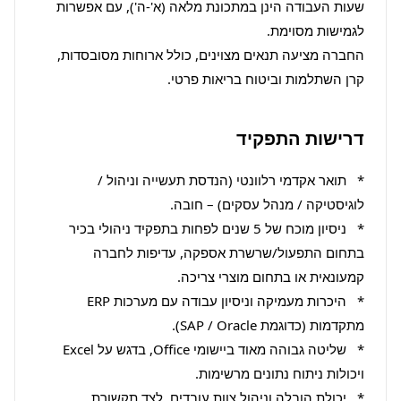
שעות העבודה הינן במתכונת מלאה (א'-ה'), עם אפשרות 
החברה מציעה תנאים מצוינים, כולל ארוחות מסובסדות, 
קרן השתלמות וביטוח בריאות פרטי.
דרישות התפקיד
*   תואר אקדמי רלוונטי (הנדסת תעשייה וניהול / 
*   ניסיון מוכח של 5 שנים לפחות בתפקיד ניהולי בכיר 
בתחום התפעול/שרשרת אספקה, עדיפות לחברה 
*   היכרות מעמיקה וניסיון עבודה עם מערכות ERP 
*   שליטה גבוהה מאוד ביישומי Office, בדגש על Excel 
*   יכולת הובלה וניהול צוות עובדים, לצד תקשורת 