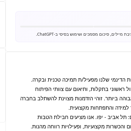
אנו בפתרונות דיגיטליים מובילים מחפשים לצרף לצוות הדינמי שלנו מפעיל/ת תמיכה טכנית ובקרה. 
התפקיד כולל ניטור שוטף של מערכות תפעוליות, טיפול ראשוני בתקלות, ותיאום עם צוותי הפיתוח 
והתשתיות על מנת להבטיח זמינות שירותים ברמה הגבוהה ביותר. זוהי הזדמנות מצוינת להשתלב בחברה 
העבודה במשרה מלאה, בימים א'-ה', ותתקיים במיקום: תל אביב - יפו. אנו מציעים חבילת הטבות 
והכשרות מקצועיות, ופעילויות רווחה מהנות.