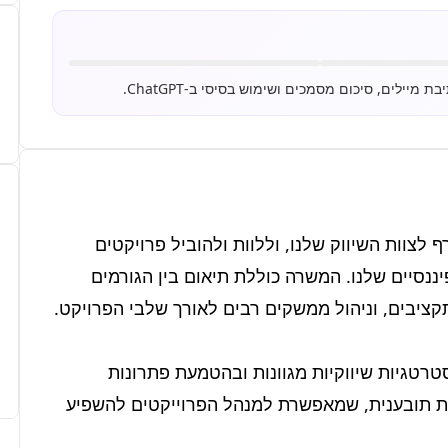
אנחנו מחפשים מנהל פרוייקטים דינמי ומנוסה להצטרף לצוות השיווק שלנו, וללוות ולהוביל פרויקטים 
משמעותיים המתמקדים בפיתוח וקידום השירותים הפיננסיים שלנו. המשרה כוללת תיאום בין הגורמים 
המשרה מתמקדת בשיפור תהליכי העבודה, ביישום אסטרטגיות שיווקיות מגוונות ובהטמעת פתרונות 
דיגיטליים חדשניים. העבודה מתקיימת בסביבה עסקית תובענית, שמאפשרת למנהל הפרוייקטים להשפיע 