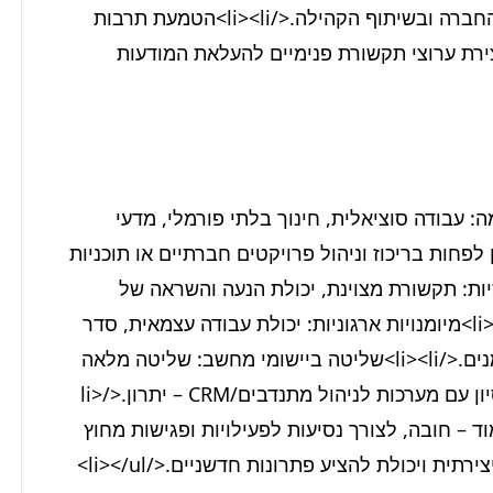
של ימי שיא, אירועי גיבוש וירידים קהילתיים, לעובדי החברה ובשיתוף הקהילה.</li><li>הטמעת תרבות 
התנדבות: פעילות הסברה וקידום מעורבות עובדים, יצירת ערוצי תקשורת פנימיים להעלאת המודעות 
<ul><li>השכלה אקדמית: תואר ראשון רלוונטי (לדוגמה: עבודה סוציאלית, חינוך בלתי פורמלי, מדעי 
החברה) – חובה.</li><li>ניסיון מקצועי: שנתיים ניסיון לפחות בריכוז וניהול פרויקטים חברתיים או תוכניות 
התנדבות בארגון גדול – חובה.</li><li>יכולות בינאישיות: תקשורת מצוינת, יכולת הנעה והשראה של 
אנשים, כישורי עבודה בצוות ועם ממשקים רבים.</li><li>מיומנויות ארגוניות: יכולת עבודה עצמאית, סדר 
ודיוק, יכולת ניהול משימות מרובות ועמידה בלוחות זמנים.</li><li>שליטה ביישומי מחשב: שליטה מלאה 
ביישומי Office (וורד, אקסל, פאוורפוינט) – חובה. ניסיון עם מערכות לניהול מתנדבים/CRM – יתרון.</li>
<li>רישיון נהיגה וניידות: רישיון נהיגה בתוקף ורכב צמוד – חובה, לצורך נסיעות לפעילויות ופגישות מחוץ 