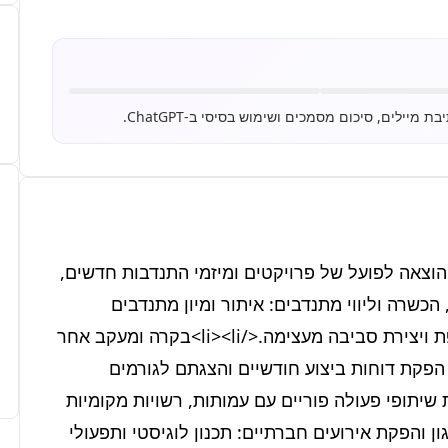
<ul><li>ניהול ופיתוח תוכניות התנדבות: תכנון, ייזום והוצאה לפועל של פרויקטים ומיזמי התנדבות חדשים, 
בהתאם לצרכים הארגוניים והקהילתיים.</li><li>גיוס, הכשרה וליווי מתנדבים: איתור ומיון מתנדבים 
פוטנציאליים, ארגון ימי אוריינטציה, מתן תמיכה שוטפת ויצירת סביבה מעצימה.</li><li>בקרה ומעקב אחר 
הפעילות: ניטור התקדמות הפרויקטים, איסוף נתונים, הפקת דוחות ביצוע חודשיים והצגתם לגורמים 
רלוונטיים.</li><li>ניהול קשרי קהילה ושותפים: יצירת שיתופי פעולה פוריים עם עמותות, רשויות מקומיות 
ומוסדות חינוך, וטיפוח הקשרים הקיימים.</li><li>ארגון והפקת אירועים חברתיים: תכנון לוגיסטי ותפעולי 