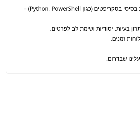
*   היכרות עם כלי ניטור וחקירת אירועי סייבר, וכן ידע בסיסי בסקריפטים (כגון Python, PowerShell) – 
לינו שבדרום.