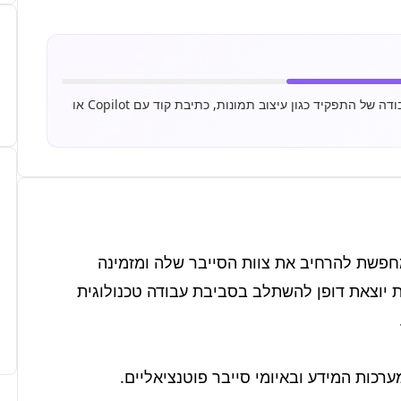
משרה זו דורשת שימוש יומיומי בכלי AI כחלק מרכזי משיגרת העבודה של התפקיד כגון עיצוב תמונות, כתיבת קוד עם Copilot או
חברת הדר בנגב, חברה תעשייתית מצליחה ויציבה, מחפשת להרחיב את צוות הסייבר שלה ומזמינה 
אנליסט/ית אבטחת מידע להצטרף אלינו! זוהי הזדמנות יוצאת דופן להשתלב בסביבת עבודה טכנולוגית 