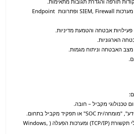
*   סיוע בתחזוקה ובתפעול של כלי הגנה שונים, כולל מערכות SIEM, Firewall ופתרונות Endpoint 
ם.
*   הבנה עמוקה של עקרונות אבטחת מידע, פרוטוקולי תקשורת (TCP/IP) ומערכות הפעלה (Windows, 