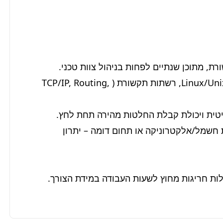
*   הבנה מעמיקה וניסיון עבודה עם מערכות הפעלה Linux/Unix, רשתות תקשורת (TCP/IP, Routing, 
*   תואר ראשון רלוונטי בתחום מדעי המחשב, הנדסת חשמל/אלקטרוניקה או תחום דומה – יתרון 