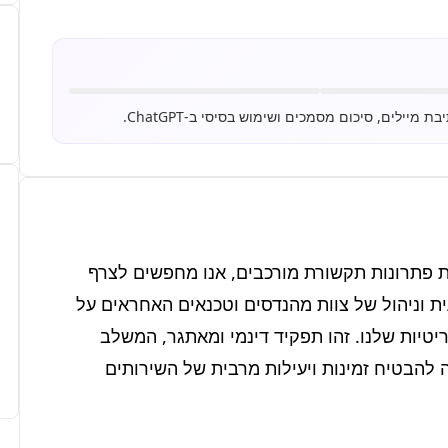
לטלקום אופק, חברה יציבה וצומחת המפתחת ומנהלת פתרונות תקשורת מורכבים, אנו מחפשים לצרף 
ראש צוות טכנולוגי בכיר. התפקיד כולל הובלה מקצועית וניהול של צוות מהנדסים וטכנאים האחראים על 
תפעול, תחזוקה ופיתוח תשתיות הרשת והמערכות הקריטיות שלנו. זהו תפקיד דינמי ומאתגר, המשלב 
עבודה מעשית לצד הנחיה והובלה אסטרטגית, במטרה להבטיח זמינות ויעילות מרבית של השירותים 