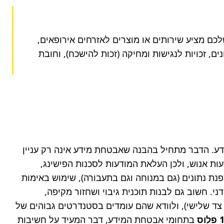
ה-GDPR הפך למודל עולמי לאבטחת מידע ופרטיות, המשפיע על חברות רבות גם מחוץ לאיחוד האירופי. אם ה-SMB שלכם מציע שירותים או מוצרים לאזרחים אירופאים, 
או עוקב אחר התנהגותם, הוא כפוף ל-GDPR. הדבר דורש הבנה עמוקה של דרישותיו, כולל הסכמה מפורשת לעיבוד נתונים, זכויות לנגישות ומחיקה (זכות להישכח), וחובת 
כדי להבטיח את עמידות העסק בפני איומי סייבר, חברות קטנות ובינוניות חייבות לאמץ גישה פרואקטיבית לאבטחת מידע. הדבר מתחיל בהבנה שאבטחת מידע אינה רק עניין 
טכנולוגי, אלא תרבות ארגונית שלמה. השקעה בהכשרת עובדים היא קו ההגנה הראשון: רוב פרצות המידע מתחילות בטעות אנוש, ולכן העלאת המודעות לסכנות הפישינג, 
חשיבות סיסמאות חזקות וזיהוי תרמיות סייבר היא קריטית. לצד ההיבט האנושי, יש ליישם בקרות טכניות מתקדמות: הצפנת נתונים (גם במנוחה וגם בתעבורה), שימוש באימות 
רב-שלבי (MFA) לכל המערכות הקריטיות, יישום פתרונות הגנה לנקודות קצה (Endpoint Security), וניהול הרשאות קפדני. חשוב גם לבנות תוכנית גיבוי ושחזור מקיפה, 
שתאפשר התאוששות מהירה מכל אירוע. בנוסף, יש לבחון בקפידה את ספקי השירותים החיצוניים (כמו ספקי ענן או כלי צד שלישי), ולוודא שהם עומדים בסטנדרטים גבוהים של 
 בתחומי אבטחת המידע, דבר המעיד על חשיבות 