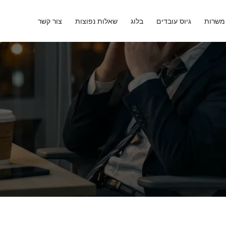
משרות
גיוס עובדים
בלוג
שאלות נפוצות
צור קשר
צוות WorkFinder
9
דקות קריאה
8 בינואר 2026
כותב במגזין