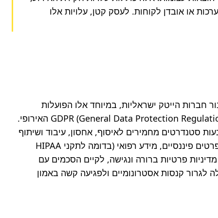
תיקון הנזקים הטכניים, שירותי ניטור אשראי ללקוחות שנפגעו, ייעוץ משפטי ותדמיתי, וכן אובדן הכנסות עקב השבתת מערכות או אובדן לקוחות. לעסק קטן, עלויות אלו 
העולם הדיגיטלי אינו פרוע לחלוטין; הוא נשלט על ידי מגוון רחב של תקנות וחוקים שמטרתם להגן על פרטיות מידע. עבור חברות הייטק ישראליות, במיוחד אלו הפועלות 
בשווקים בינלאומיים, חיוני להכיר לא רק את חוק הגנת הפרטיות הישראלי ותקנותיו, אלא גם תקנות גלובליות כמו ה-GDPR (General Data Protection Regulation) האירופי. 
גם אם העסק אינו ממוקם באירופה, אם הוא מעבד נתונים של אזרחים אירופאים, הוא כפוף לתקנות אלו. תקנות אלו קובעות סטנדרטים מחמירים לאיסוף, אחסון, עיבוד ושיתוף 
מידע אישי, ומטילות חובות שקיפות ואחריות על החברות. הבנת סוגי הנתונים הרגישים שאתם אוספים ומעבדים – כגון פרטים פיננסיים, מידע רפואי (בדומה לתקני HIPAA 
בארה"ב, אם כי בהקשר ישראלי ובינלאומי רחב יותר), או מידע מזהה אישית (PII) – היא קריטית. כל חברה צריכה לגבש מדיניות פרטיות ברורה ונגישה, לקיים הסכמים עם 
ספקים ושותפים המבטיחים את רמת האבטחה הנדרשת, ולבצע הערכות סיכונים תקופתיות. אי עמידה בתקנות אלו עלולה לגרור קנסות אסטרונומיים ולפגיעה קשה באמון 