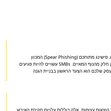
איומי הסייבר אינם סטטיים; הם מתפתחים כל העת, הופכים מתוחכמים וממוקדים יותר. מתקפות כופר (Ransomware), פישינג מתוחכם (Spear Phishing) המכוון 
לעובדים ספציפיים, איומי פנים (Insider Threats) ואף התקפות על שרשרת האספקה (Supply Chain Attacks) הם רק חלק מהנוף המאיים. SMBs עשויים להיות פגיעים 
במיוחד בשל חוסר מודעות מספק, תשתיות אבטחה מיושנות או היעדר צוות אבטחה ייעודי. זיהוי האיומים הרלוונטיים לעסק שלכם הוא הצעד הראשון בבניית הגנה 
מעבר לקנסות כבדים מצד רשויות רגולציה (כמו תחת GDPR או חוק הגנת הפרטיות בישראל), פרצת מידע עלולה לגרור הוצאות עצומות. אלה כוללות עלויות חקירת האירוע, 