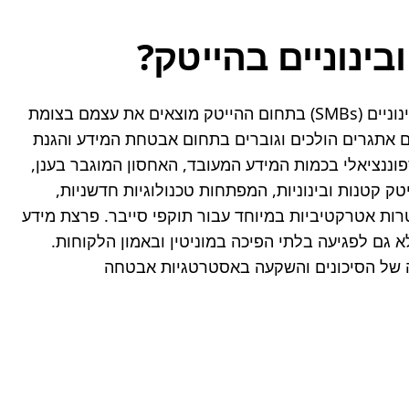
ינוניים בהייטק?
בעולם הטכנולוגיה המודרני, שבו החדשנות פורחת והנתונים הם הדלק המניע את הכלכלה הדיגיטלית, עסקים קטנים ובינוניים (SMBs) בתחום ההייטק מוצאים את עצמם בצומת 
דרכים מורכב. מצד אחד, הם נהנים מהגמישות ומהיכולת להסתגל במהירות לשוק המשתנה; מצד שני, הם מתמודדים עם אתגרים הולכים וגוברים בתחום אבטחת המידע והגנת 
הפרטיות, שלעיתים קרובות אינם שונים מהותית מאלו של תאגידי ענק, אך עם משאבים מוגבלים בהרבה. הגידול האקספוננציאלי בכמות המידע המעובד, האחסון המוגבר בענן, 
והצורך ההולך וגובר לשתף נתונים עם שותפים וספקים, יוצרים "שטח תקיפה" רחב יותר עבור גורמים עוינים. חברות הייטק קטנות ובינוניות, המפתחות טכנולוגיות חדשניות, 
מחזיקות לעיתים קרובות במידע רגיש ובעל ערך רב – קניין רוחני, נתוני לקוחות, סודות מסחריים – מה שהופך אותן למטרות אטרקטיביות במיוחד עבור תוקפי סייבר. פרצת מידע 
אחת עלולה להוביל לא רק לנזקים כספיים כבדים בדמות קנסות רגולטוריים, הוצאות התאוששות ותביעות משפטיות, אלא גם לפגיעה בלתי הפיכה במוניטין ובאמון הלקוחות. 
אמון זה הוא נכס חיוני עבור SMBs, שבונים את מעמדם בדרך כלל על קשרים אישיים ושירות איכותי. לכן, הבנה מעמיקה של הסיכונים והשקעה באסטרטגיות אבטחה 