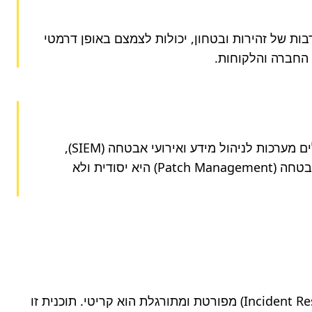
הגורם האנושי הוא לרוב החוליה החלשה ביותר בשרשרת האבטחה. הכשרות תקופתיות, סימולציות פישינג, והטמעת תרבות של זהירות ובטחון, יכולות לצמצם באופן דרמטי 
 החברה והלקוחות.
מעבר לפתרונות בסיסיים כמו אנטי-וירוס וחומת אש, SMBs צריכים לשקול הטמעת פתרונות מתקדמים יותר. אלה כוללים מערכות לניהול מידע ואירועי אבטחה (SIEM), 
פתרונות DLP (Data Loss Prevention) למניעת זליגת מידע, וכלים לניהול פגיעויות. הקפדה על עדכוני תוכנה ותיקוני אבטחה (Patch Management) היא יסודית ולא 
למרות כל אמצעי הזהירות, האפשרות לפרצת מידע תמיד קיימת. לכן, קיום תוכנית תגובה לאירועי סייבר (Incident Response Plan) מפורטת ומתורגלת הוא קריטי. תוכנית זו 