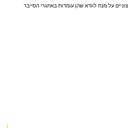
התחום ועל הביקוש הגבוה לידע ומומחיות. חברות קטנות ובינוניות יכולות וצריכות לבנות צוות או להסתייע במומחים חיצוניים על מנת לוודא שהן עומדות באתגרי הסייבר 