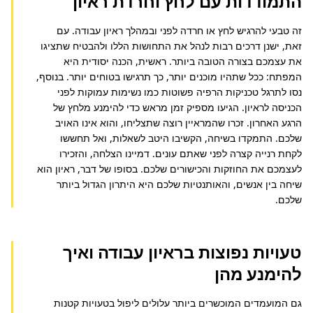
התמודדות עם לחץ וחרדת ראיון
זה טבעי להרגיש לחץ או חרדה לפני ובמהלך ראיון עבודה. עם 
זאת, ישנן דרכים רבות לנהל את התחושות הללו ולהבטיח שתציגו 
את עצמכם בצורה הטובה ביותר. ראשית, הכנה יסודית היא 
המפתח: ככל שתהיו מוכנים יותר, כך תרגישו בטוחים יותר. בנוסף, 
נסו לתרגל טכניקות הרפיה פשוטות כמו נשימות עמוקות לפני 
הכניסה לראיון. הגיעו מספיק זמן מראש כדי להימנע מלחץ של 
הרגע האחרון. זכרו שהמראיין רוצה שתצליחו, והוא אינו האויב 
שלכם. התמקדו בשיחה, הקשיבו היטב לשאלות, ואל תחששו 
לקחת רנייה קצרה לפני שאתם עונים. דמיינו הצלחה, והזכירו 
לעצמכם את החוזקות והכישורים שלכם. בסופו של דבר, ראיון הוא 
שיחה בין אנשים, והאותנטיות שלכם היא היתרון הגדול ביותר 
שלכם.
טעויות נפוצות בראיון עבודה ואיך
להימנע מהן
גם המועמדים המוכשרים ביותר עלולים ליפול בטעויות קטנות