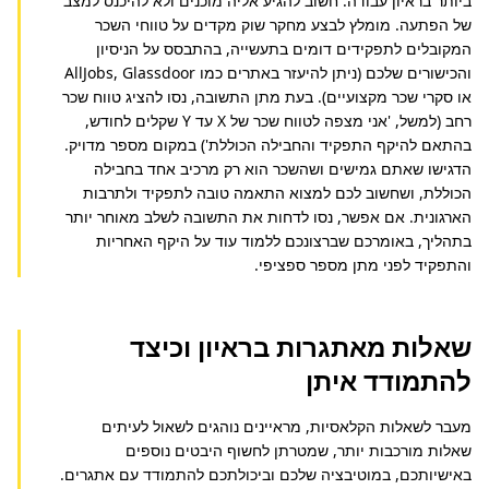
ביותר בראיון עבודה. חשוב להגיע אליה מוכנים ולא להיכנס למצב 
של הפתעה. מומלץ לבצע מחקר שוק מקדים על טווחי השכר 
המקובלים לתפקידים דומים בתעשייה, בהתבסס על הניסיון 
והכישורים שלכם (ניתן להיעזר באתרים כמו AllJobs, Glassdoor 
או סקרי שכר מקצועיים). בעת מתן התשובה, נסו להציג טווח שכר 
רחב (למשל, 'אני מצפה לטווח שכר של X עד Y שקלים לחודש, 
בהתאם להיקף התפקיד והחבילה הכוללת') במקום מספר מדויק. 
הדגישו שאתם גמישים ושהשכר הוא רק מרכיב אחד בחבילה 
הכוללת, ושחשוב לכם למצוא התאמה טובה לתפקיד ולתרבות 
הארגונית. אם אפשר, נסו לדחות את התשובה לשלב מאוחר יותר 
בתהליך, באומרכם שברצונכם ללמוד עוד על היקף האחריות 
והתפקיד לפני מתן מספר ספציפי.
שאלות מאתגרות בראיון וכיצד
להתמודד איתן
מעבר לשאלות הקלאסיות, מראיינים נוהגים לשאול לעיתים
שאלות מורכבות יותר, שמטרתן לחשוף היבטים נוספים
באישיותכם, במוטיבציה שלכם וביכולתכם להתמודד עם אתגרים.