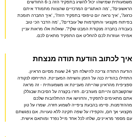
משמעותית שמישהו יכול להשיג בתפקיד הזה ב-6 החודשים 
הראשונים?', 'מה האתגרים המרכזיים שהצוות מתמודד איתם 
כרגע?', 'איך נראה יום טיפוסי בתפקיד הזה?', 'איך החברה תומכת 
בפיתוח מקצועי והתקדמות של עובדים?', 'מה הדבר הכי טוב 
בעבודה בחברה מנקודת המבט שלך?'. שאלות אלו מראות עניין 
אמיתי ועוזרות לכם להחליט אם התפקיד מתאים לכם.
איך לכתוב הודעת תודה מנצחת
הודעת התודה צריכה להישלח תוך 24 שעות מסיום הראיון. 
התחילו בהודיה כנה על הזמן והשיחה המעניינת. התייחסו לנקודה 
ספציפית מהראיון שהייתה מעניינת או משמעותית - זה מראה 
שהקשבתם והייתם מעורבים. חזרו בקצרה על הסיבות שבגללן 
אתם מתאימים לתפקיד, והדגישו את ההתלהבות שלכם 
מההזדמנות. סיימו בהבעת ציפייה לשמוע חזרה. שמרו על טון 
מקצועי אך חם, והקפידו על שפה תקינה ללא טעויות. אם נפגשתם 
עם מספר מראיינים, שלחו לכל אחד מייל נפרד ומותאם אישית.