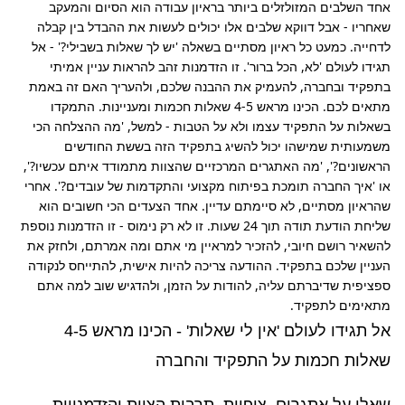
אחד השלבים המזולזלים ביותר בראיון עבודה הוא הסיום והמעקב 
שאחריו - אבל דווקא שלבים אלו יכולים לעשות את ההבדל בין קבלה 
לדחייה. כמעט כל ראיון מסתיים בשאלה 'יש לך שאלות בשבילי?' - אל 
תגידו לעולם 'לא, הכל ברור'. זו הזדמנות זהב להראות עניין אמיתי 
בתפקיד ובחברה, להעמיק את ההבנה שלכם, ולהעריך האם זה באמת 
מתאים לכם. הכינו מראש 4-5 שאלות חכמות ומעניינות. התמקדו 
בשאלות על התפקיד עצמו ולא על הטבות - למשל, 'מה ההצלחה הכי 
משמעותית שמישהו יכול להשיג בתפקיד הזה בששת החודשים 
הראשונים?', 'מה האתגרים המרכזיים שהצוות מתמודד איתם עכשיו?', 
או 'איך החברה תומכת בפיתוח מקצועי והתקדמות של עובדים?'. אחרי 
שהראיון מסתיים, לא סיימתם עדיין. אחד הצעדים הכי חשובים הוא 
שליחת הודעת תודה תוך 24 שעות. זו לא רק נימוס - זו הזדמנות נוספת 
להשאיר רושם חיובי, להזכיר למראיין מי אתם ומה אמרתם, ולחזק את 
העניין שלכם בתפקיד. ההודעה צריכה להיות אישית, להתייחס לנקודה 
ספציפית שדיברתם עליה, להודות על הזמן, ולהדגיש שוב למה אתם 
מתאימים לתפקיד.
אל תגידו לעולם 'אין לי שאלות' - הכינו מראש 4-5
שאלות חכמות על התפקיד והחברה
שאלו על אתגרים, ציפיות, תרבות הצוות והזדמנויות