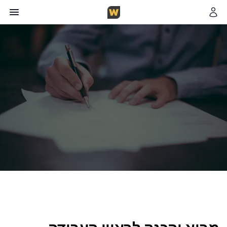
צוות WorkFinder
כותב במגזין
7
דקות קריאה
28 באוקטובר 2025