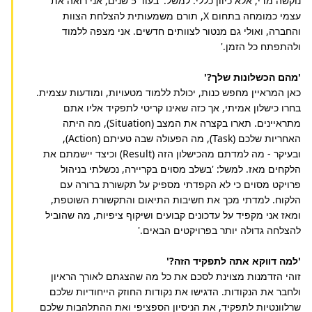
נוקשה מדי, אלא כיוון כללי. למשל: 'בעוד 5 שנים, אני רואה את
עצמי כמומחה בתחום X, תורם משמעותית להצלחת הצוות
והחברה, ואולי גם מנטור לצוותים חדשים. אני מצפה ללמוד
ולהתפתח כל הזמן.'
'מהם הכשלונות שלך?'
כאן המראיין מחפש כנות, יכולת ללמוד מטעויות, ומודעות עצמית.
בחרו כישלון אמיתי, אך כזה שאינו קריטי לתפקיד אליו אתם
מתראיינים. תארו בקצרה את המצב (Situation), מה היתה
האחריות שלכם (Task), מה הפעולה שבה טעיתם (Action),
ובעיקר - מה למדתם מהכישלון הזה (Result) וכיצד יישמתם את
הלקחים מאז. למשל: 'בשלב מסוים בקריירה, נכשלתי בניהול
פרויקט מסוים כי לא הקפדתי מספיק על תקשורת ברורה עם
הלקוח. למדתי מכך את חשיבות התיאום והתקשורת השוטפת,
ומאז אני מקפיד על עדכונים קבועים ושיקוף ציפיות, מה שהוביל
להצלחה גדולה יותר בפרויקטים הבאים.'
'למה דווקא אתה לתפקיד הזה?'
זוהי הזדמנות מצוינת לסכם את כל מה שהצגתם לאורך הראיון
ולחבר את הנקודות. הדגישו את נקודות החוזק הייחודיות שלכם
שרלוונטיות לתפקיד, את הניסיון הספציפי ואת ההתלהבות שלכם