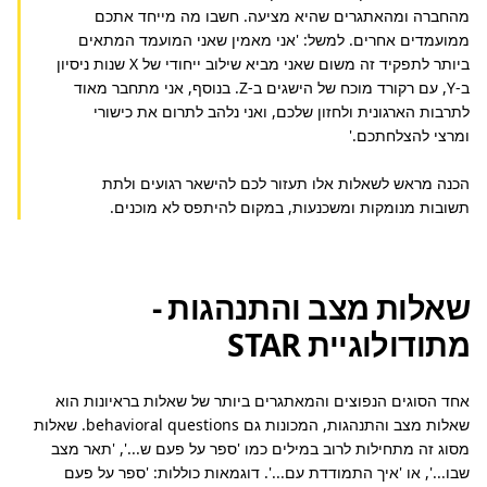
מהחברה ומהאתגרים שהיא מציעה. חשבו מה מייחד אתכם
ממועמדים אחרים. למשל: 'אני מאמין שאני המועמד המתאים
ביותר לתפקיד זה משום שאני מביא שילוב ייחודי של X שנות ניסיון
ב-Y, עם רקורד מוכח של הישגים ב-Z. בנוסף, אני מתחבר מאוד
לתרבות הארגונית ולחזון שלכם, ואני נלהב לתרום את כישורי
ומרצי להצלחתכם.'
הכנה מראש לשאלות אלו תעזור לכם להישאר רגועים ולתת
תשובות מנומקות ומשכנעות, במקום להיתפס לא מוכנים.
שאלות מצב והתנהגות -
מתודולוגיית STAR
אחד הסוגים הנפוצים והמאתגרים ביותר של שאלות בראיונות הוא 
שאלות מצב והתנהגות, המכונות גם behavioral questions. שאלות 
מסוג זה מתחילות לרוב במילים כמו 'ספר על פעם ש...', 'תאר מצב 
שבו...', או 'איך התמודדת עם...'. דוגמאות כוללות: 'ספר על פעם 