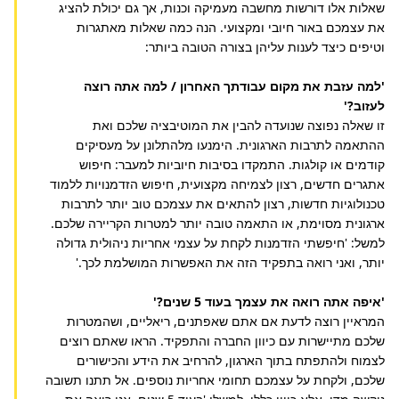
שאלות אלו דורשות מחשבה מעמיקה וכנות, אך גם יכולת להציג
את עצמכם באור חיובי ומקצועי. הנה כמה שאלות מאתגרות
וטיפים כיצד לענות עליהן בצורה הטובה ביותר:
'למה עזבת את מקום עבודתך האחרון / למה אתה רוצה
לעזוב?'
זו שאלה נפוצה שנועדה להבין את המוטיבציה שלכם ואת
ההתאמה לתרבות הארגונית. הימנעו מלהתלונן על מעסיקים
קודמים או קולגות. התמקדו בסיבות חיוביות למעבר: חיפוש
אתגרים חדשים, רצון לצמיחה מקצועית, חיפוש הזדמנויות ללמוד
טכנולוגיות חדשות, רצון להתאים את עצמכם טוב יותר לתרבות
ארגונית מסוימת, או התאמה טובה יותר למטרות הקריירה שלכם.
למשל: 'חיפשתי הזדמנות לקחת על עצמי אחריות ניהולית גדולה
יותר, ואני רואה בתפקיד הזה את האפשרות המושלמת לכך.'
'איפה אתה רואה את עצמך בעוד 5 שנים?'
המראיין רוצה לדעת אם אתם שאפתנים, ריאליים, ושהמטרות
שלכם מתיישרות עם כיוון החברה והתפקיד. הראו שאתם רוצים
לצמוח ולהתפתח בתוך הארגון, להרחיב את הידע והכישורים
שלכם, ולקחת על עצמכם תחומי אחריות נוספים. אל תתנו תשובה