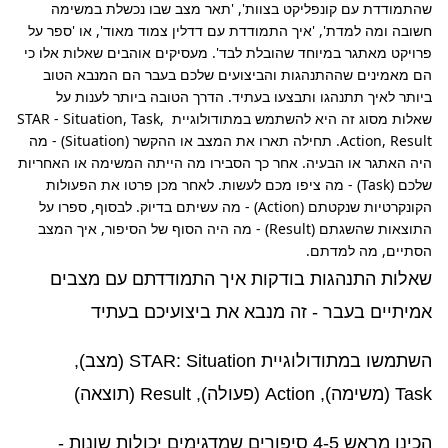
שהתמודדת עם קונפליקט בצוות', 'תאר מצב שבו נכשלת במשימה 
חשובה ומה למדת', 'איך התמודדת עם דדלין צמוד מאוד', או 'ספר על 
פרויקט מאתגר במיוחד שהובלת לבד'. מעסיקים אוהבים שאלות אלו כי 
הם מאמינים שההתנהגות והביצועים שלכם בעבר הם המנבא הטוב 
ביותר לאיך תתנהגו ותבצעו בעתיד. הדרך הטובה ביותר לענות על 
שאלות מסוג זה היא להשתמש במתודולוגיית STAR - Situation, Task, 
Action, Result. תחילה תארו את המצב או ההקשר (Situation) - מה 
היה האתגר או הבעיה. אחר כך הסבירו מה הייתה המשימה או האחריות 
שלכם (Task) - מה ציפו מכם לעשות. לאחר מכן פרטו את הפעולות 
הקונקרטיות שנקטתם (Action) - מה עשיתם בדיוק. לבסוף, ספרו על 
התוצאות שהשגתם (Result) - מה היה הסוף של הסיפור, איך המצב 
הסתיים, מה למדתם.
שאלות התנהגות בודקות איך התמודדתם עם מצבים
אמיתיים בעבר - זה מנבא את ביצועיכם בעתיד
השתמשו במתודולוגיית STAR: Situation (מצב),
Task (משימה), Action (פעולה), Result (תוצאה)
הכינו מראש 4-5 סיפורים שמדגימים יכולות שונות -