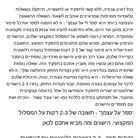
בכל ראיון עבודה, ללא קשר לתפקיד או לתעשייה, תיתקלו בשאלות 
קלאסיות מסוימות שמראיינים אוהבים לשאול. השאלה הראשונה 
והנפוצה ביותר היא 'ספר לי על עצמך' - זו לא הזמנה לספר את כל סיפור 
חייכם מהגן ועד היום, אלא הזדמנות להציג את עצמכם בצורה מקצועית 
וממוקדת. המראיין רוצה לשמוע על המסלול המקצועי שלכם, הכישורים 
והניסיון שרכשתם, ומדוע אתם מתאימים לתפקיד המוצע. התשובה 
האידיאלית היא סיפור קצר של 2-3 דקות שמתחיל בנקודה רלוונטית 
בקריירה שלכם, עובר דרך הניסיון והישגים מרכזיים, ומסתיים בהסבר 
למה אתם כאן עכשיו ומה מעניין אתכם בתפקיד הזה. שאלה נוספת 
שחוזרת כמעט בכל ראיון היא 'מהן נקודות החוזק והחולשה שלך'. זו לא 
שאלה טריוויאלית - היא בודקת מודעות עצמית, כנות, והיכולת שלכם 
לדבר על עצמכם בצורה מאוזנת. עבור נקודות החוזק, בחרו 2-3 כישורים 
שרלוונטיים ישירות לתפקיד והמחישו כל אחד בדוגמה קונקרטית 
מהעבר. אל תסתפקו במילים כלליות כמו 'אני עובד קשה' - הוכיחו זאת 
עם מספרים והישגים.
'ספר על עצמך' - תשובה של 2-3 דקות על המסלול
המקצועי, הישגים ומה מביא אתכם לכאן
נקודות חוזק - 2-3 כישורים רלוונטיים עם דוגמאות