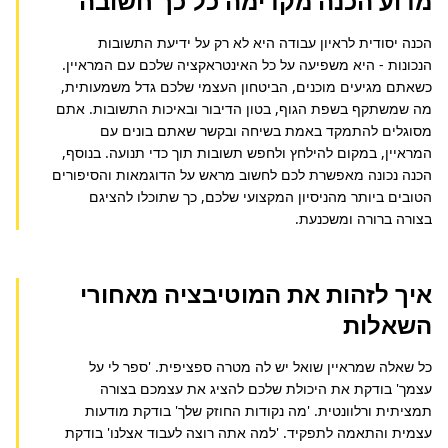
מדוע הכנה מקדימה כל כך חשובה
הכנה יסודית לראיון עבודה היא לא רק על ידיעת התשובות 
הנכונות - היא משפיעה על כל האינטראקציה שלכם עם המראיין. 
כשאתם מגיעים מוכנים, הביטחון העצמי שלכם גדל משמעותית, 
מה שמשתקף בשפת הגוף, בטון הדיבור ובאיכות התשובות. אתם 
מסוגלים להתמקד באמת בשיחה ובקשר שאתם בונים עם 
המראיין, במקום להילחץ ולחפש תשובות תוך כדי תנועה. בנוסף, 
הכנה נכונה מאפשרת לכם לחשוב מראש על הדוגמאות והסיפורים 
הטובים ביותר מהניסיון המקצועי שלכם, כך שתוכלו להציגם 
בצורה ברורה ומשכנעת.
איך לזהות את המוטיבציה מאחורי
השאלות
כל שאלה שמראיין שואל יש לה מטרה ספציפית. 'ספר לי על 
עצמך' בודקת את היכולת שלכם להציג את עצמכם בצורה 
תמציתית ורלוונטית. 'מה נקודות החוזק שלך' בודקת מודעות 
עצמית והתאמה לתפקיד. 'למה אתה רוצה לעבוד אצלנו' בודקת 