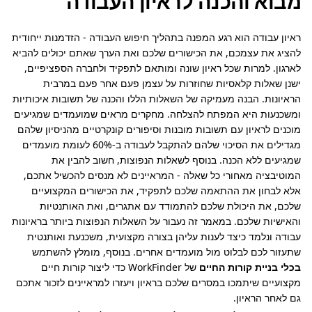
מבוא והכנה לראיון העבודה
ראיון עבודה הוא רגע המפנה בתהליך חיפוש העבודה - הזדמנות ייחודית 
להציג את עצמכם, את הכישורים שלכם ואת הערך שאתם יכולים להביא 
לארגון. למרות שכל ראיון שונה ומותאם לתפקיד ולחברה הספציפיים, 
ישנן שאלות קלאסיות שחוזרות על עצמן פעם אחר פעם במרבית 
הראיונות. הבנה מעמיקה של השאלות הללו והכנה של תשובות איכותיות 
ומשכנעות היא המפתח להצלחה. מחקרים מראים שמועמדים שמגיעים 
מוכנים לראיון עם תשובות מובנות וסיפורים קונקרטיים מהניסיון שלהם 
מגדילים את הסיכוי שלהם להתקבל לעבודה ב-60% לעומת מועמדים 
שמגיעים ללא הכנה. בנוסף לשאלות הנפוצות, חשוב להבין את 
המוטיבציה מאחורי כל שאלה - המראיינים לא מנסים להכשיל אתכם, 
אלא לבחון את ההתאמה שלכם לתפקיד, את הכישורים המקצועיים 
שלכם, את היכולת שלכם להתמודד עם אתגרים, ואת האותנטיות 
והאישיות שלכם. במאמר זה נעבור על השאלות הנפוצות ביותר בראיונות 
עבודה ונלמד כיצד לענות עליהן בצורה מקצועית, משכנעת ואותנטית 
שתעזור לכם לבלוט מול מועמדים אחרים. בנוסף, מומלץ להשתמש 
בכלי בניית קורות החיים
 של WorkFinder כדי ליצור קורות חיים 
מקצועיים שיתמכו במסרים שלכם בראיון ויעזרו למראיינים לזכור אתכם 
גם לאחר הראיון.