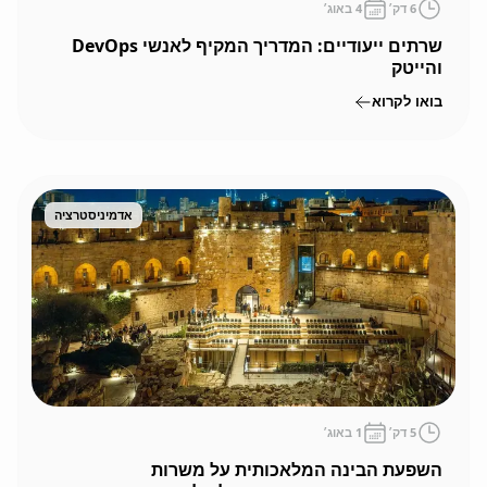
6
דק׳
4 באוג׳
שרתים ייעודיים: המדריך המקיף לאנשי DevOps
והייטק
בואו לקרוא
אדמיניסטרציה
5
דק׳
1 באוג׳
השפעת הבינה המלאכותית על משרות