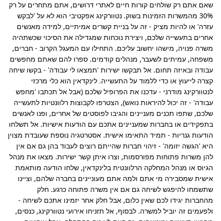
שאם אתם רק שולחים קורות חיים לאתרי דרושים, אתם מתחרים על רק 
30% מהמשרות הזמינות בשוק. נטוורקינג אפקטיבי הוא לא על 'לבקש 
עזרה' או להיות מציק - זה על בניית קשרים אמיתיים, למידה מאנשים 
אחרים בתעשייה שלכם, ויצירת נוכחות שמגדילה את הסיכוי שכשתהיה 
משרה פנויה, מישהו יחשוב עליכם. התחילו עם המעגל הקרוב - חברים, 
משפחה, עמיתים לשעבר, מנהלים קודמים. ספרו להם שאתם מחפשים 
עבודה ובאיזה תחום. אל תבקשו ישירות 'תמצאו לי עבודה' - בקשו שיחה 
קצרה לייעוץ או כדי ללמוד על התעשייה. לינקדאין הוא כלי מרכזי 
לנטוורקינג מודרני - עדכנו את הפרופיל שלכם (אבל אל תכתבו 'מחפש 
עבודה' - זה יכול להיראות נואש), הצטרפו לקבוצות רלוונטיות לתעשייה 
שלכם, שתפו תכנים מעניינים והגיבו לפוסטים של אחרים, ופנו לאנשים 
בתפקידים או בחברות שמעניינים אתכם עם הודעות אישיות. אל תשלחו 
הודעות גנריות - תמיד התאימו אישית. אסטרטגיה נוספת שעובדת מצוין 
היא 'הגשה יזומה' - זיהוי חברות שהייתם רוצים לעבוד בהן גם אם אין 
להן משרות פתוחות מפורסמות, וצרו איתן קשר ישירות. מצאו את מנהל 
הגיוס או מנהל המחלקה הרלוונטית בלינקדאין, שלחו הודעה מותאמת 
אישית שמסבירה מי אתם ולמה אתם מעוניינים בחברה שלהם, וציינו 
שתשמחו להיפגש לשיחה גם אם אין משרה פתוחה כרגע. חלק 
מהחברות יגידו לכם שאין כלום, אבל חלק אחר יזמינו אתכם לשיחה - 
ולפעמים זה יוביל למשרה. לבסוף, אל תזניחו אירועי נטוורקינג, כנסים, 