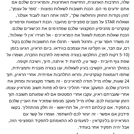
שלה, התרבות הארגונית, החדשות האחרונות, והמראיינים שלכם אם 
אתם יודעים מי הם. הכנת תשובות לשאלות נפוצות - 'ספר על עצמך', 
'מהן נקודות החוזק והחולשה שלך', 'למה אתה רוצה לעבוד אצלנו', 
ושאלות STAR על מצבים ספציפיים מהעבר. הכנת דוגמאות וסיפורים 
קונקרטיים מהניסיון המקצועי שלכם שמדגימים את הכישורים שלכם. 
הכנת שאלות חכמות לשאול את המראיינים - אל תגידו 'אין לי שאלות', 
זה משדר חוסר עניין. ותרגול מעשי - תרגלו את התשובות שלכם בקול 
רם, עם חבר, או הקליטו את עצמכם בווידאו. ביום הראיון, הגיעו בזמן 
(5-10 דקות לפני), התלבשו בצורה מתאימה לתרבות החברה, ושמרו על 
שפת גוף חיובית - קשר עין, לחיצת יד איתנה, חיוך, וישיבה זקופה. 
במהלך הראיון, הקשיבו בעיון לשאלות, ענו בצורה מובנית ותמציתית, 
שתפו דוגמאות קונקרטיות, והראו התלהבות אמיתית. אחרי הראיון, תוך 
24 שעות, שלחו מייל תודה למראיינים - זה משדר מקצועיות ומחזק את 
הזיכרון שלכם. המעקב אחרי תהליכי גיוס לא פחות חשוב מהראיון עצמו. 
אחרי שעברתם ראיון, עקבו אחרי הסטטוס אם לא שמעתם תשובה תוך 
הזמן שהובטח לכם. שלחו מייל מעקב מנומס שמזכיר את העניין שלכם 
בתפקיד. אם קיבלתם דחייה, אל תתייאשו - זה חלק מהתהליך. בקשו 
פידבק אם אפשר - זה יעזור לכם להשתפר. ושמרו על קשר עם 
המראיינים בלינקדאין - לפעמים לא התאמתם לתפקיד הספציפי הזה, 
אבל יהיה תפקיד אחר בעתיד.