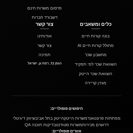
פרסום משרות חינם
דשבורד חברות
כלים ומשאבים
צור קשר
בונה קורות חיים
אודותינו
מחולל קורות חיים AI
צור קשר
מחשבון שכר
תמיכה
הגפן 12, רמת גן, ישראל
השוואת שכר לפי תפקיד
השוואת שכר הייטק
מגזין קריירה
חיפושים פופולריים:
מפתח/ת פרונטאנד
משרות הייטק
הייטק בתל אביב
שיווק דיגיטלי
דרושים מכירות
משרות סטודנט
בדיקות תוכנה QA
אזורים פופולריים: