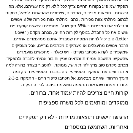
תפקיד שמופיע בקורות החיים צריך לכלול לא רק מה עשיתם, אלא מה 
השגתם - תוצאות מדידות, מספרים, שיפורים שהבאתם. למשל, במקום 
לכתוב 'ניהלתי צוות מכירות', כתבו 'ניהלתי צוות מכירות של 8 אנשים 
והגדלתי את המכירות ב-35% תוך שנה'. מספרים והישגים קונקרטיים 
עושים את כל ההבדל. בנוסף לקורות החיים, מכתב מקדם (Cover 
Letter) טוב יכול להיות המפתח שמבדיל אתכם ממועמדים אחרים. 
הרבה אנשים מתעצלים או מעתיקים מכתבים גנריים, אבל מעסיקים 
שמקפידים לקרוא מכתבי מקדם - ויש כאלה - מחפשים מועמדים 
שהשקיעו מחשבה אמיתית ומראים עניין וחיבור אמיתי לחברה ולתפקיד. 
מכתב מקדם טוב צריך להיות אישי, ממוקד, ולהסביר בצורה ברורה למה 
אתם רוצים את התפקיד הספציפי הזה בחברה הספציפית הזו, ומה 
הערך הייחודי שאתם מביאים. אל תכתבו סיפור חיים - התמקדו ב-2-3 
נקודות מפתח שמראות התאמה מושלמת בינכם לבין התפקיד.
קורות חיים צריכים להיות עמוד אחד, ברורים,
ממוקדים ומותאמים לכל משרה ספציפית
הדגישו הישגים ותוצאות מדידות - לא רק תפקידים
ואחריות. השתמשו במספרים