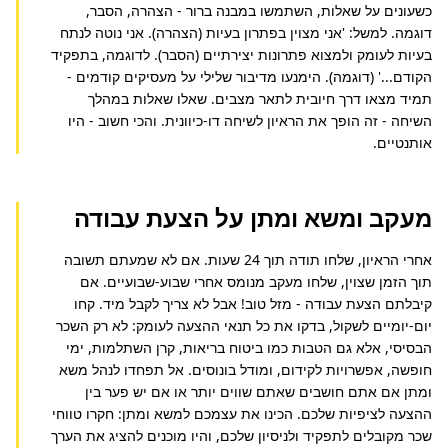
כשעונים על שאלות, השתמשו במבנה ברור - הצהרה, הסבר, 
דוגמה. למשל: 'אני מצוין בפתרון בעיות (הצהרה). אני נוטה לנתח 
בעיות לעומק ולמצוא פתרונות יצירתיים (הסבר). לדוגמה, בתפקיד 
הקודם...' (דוגמה). הימנעו מדיבור שלילי על מעסיקים קודמים - 
תמיד מצאו דרך חיובית לתאר מצבים. שאלו שאלות במהלך 
השיחה - זה הופך את הראיון לשיחה דו-כיוונית. והכי חשוב - היו 
אותנטיים.
מעקב ומשא ומתן על הצעת עבודה
אחרי הראיון, שלחו תודה תוך 24 שעות. אם לא שמעתם תשובה 
תוך הזמן שצוין, שלחו מעקב מנומס אחרי שבוע-שבועיים. אם 
קיבלתם הצעת עבודה - מזל טוב! אבל לא צריך לקבל מיד. קחו 
יום-יומיים לשקול, בדקו את כל תנאי ההצעה לעומק: לא רק השכר 
הבסיסי, אלא גם הטבות כמו ביטוח בריאות, קרן השתלמות, ימי 
חופשה, אפשרויות לקידום, ומודל בונוסים. אל תפחדו לנהל משא 
ומתן אם אתם חושבים שאתם שווים יותר או אם יש פער בין 
ההצעה לציפיות שלכם. הכינו את עצמכם למשא ומתן: חקרו טווחי 
שכר מקובלים לתפקיד ולניסיון שלכם, והיו מוכנים להציג את הערך 