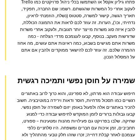
פתחו גיליון אקסל או השתמשו בכלי ניהול פרויקטים כמו Trello 
לעקוב אחרי כל המשרות שהגשתם. רשמו: שם החברה, תפקיד, 
תאריך הגשה, קישור למשרה, סטטוס (נשלח, הוזמנתי לראיון, 
נדחיתי, וכו'), הערות. זה עוזר לכם לראות את התמונה הכוללת, 
להבין איזה סוג משרות מייצר יותר תגובות, ולעקוב אחרי משרות 
שדורשות מעקב. בנוסף, קבעו לעצמכם מדדי הצלחה - כמה 
משרות אתם מגישים בשבוע, כמה ראיונות אתם עושים, מה אחוז 
ההמרה שלכם. זה עוזר לכם להישאר ממוקדים ולהבין אם אתם 
על המסלול הנכון.
שמירה על חוסן נפשי ותמיכה רגשית
חיפוש עבודה הוא מרתון, לא ספרינט, והוא כרוך לרוב באתגרים 
רגשיים כמו תסכול מדחיות, חוסר ודאות וירידה במוטיבציה. חשוב 
להכיר באתגרים אלה ולפעול באופן יזום לשמירה על חוסן נפשי. 
קבעו גבולות ברורים לזמן המוקדש לחיפוש עבודה כדי למנוע 
שחיקה. שלבו בפרויקט גם פעילויות מהנות ומטעינות – ספורט, 
תחביבים, זמן איכות עם חברים ומשפחה. היו סלחניים כלפי 
עצמכם לאחר קבלת דחייה; זכרו שזהו חלק טבעי מהתהליך ולא 