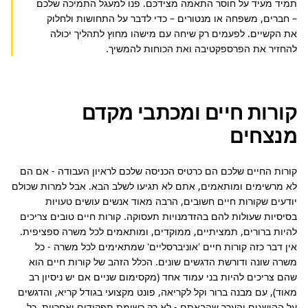
תמיד מעיד על חוסר התאמה מצידכם. פנו למעגל התמיכה שלכם 
– חברים, משפחה או מנטורים – כדי לדבר על התחושות ולחלוק 
את הקשיים. לפעמים רק שיחה עם מישהו מחוץ לתהליך יכולה 
להחזיר את הפרספקטיבה ואת הכוחות להמשיך.
קורות חיים ומכתבי מקדם
מנצחים
קורות החיים שלכם הם כרטיס הכניסה שלכם לראיון העבודה - אם הם 
לא מרשימים ומותאמים, אתם לא תגיעו לשלב הבא. אבל למרות שכולם 
יודעים שקורות חיים חשובים, הרבה מאוד אנשים עושים טעויות 
בסיסיות שעולות להם בהזדמנויות תעסוקה. קורות חיים טובים צריכים 
להיות ברורים, תמציתיים, ממוקדים, ומותאמים לכל משרה ספציפית. 
אין דבר כזה קורות חיים 'אוניברסליים' שמתאימים לכל משרה - כל 
משרה שונה ודורשת הדגשים שונים. הכלל הזהב של קורות חיים הוא 
שהם צריכים להיות בני עמוד אחד (מקסימום שניים אם יש ניסיון רב 
מאוד), עם מבנה ברור וקל לקריאה, פונט מקצועי בגודל קריא, והדגשים 
על ההישגים והערך שהבאתם - לא רק רשימת תפקידים ואחריות. כל 