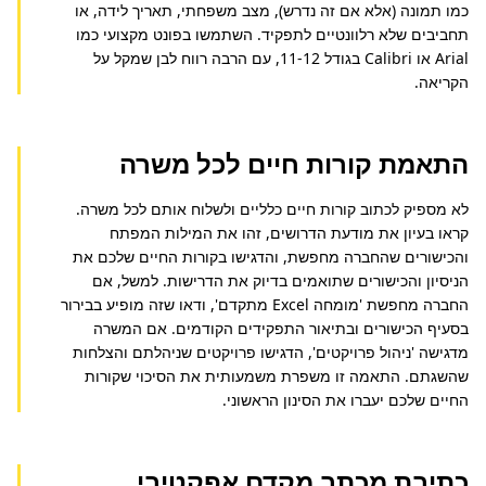
כמו תמונה (אלא אם זה נדרש), מצב משפחתי, תאריך לידה, או 
תחביבים שלא רלוונטיים לתפקיד. השתמשו בפונט מקצועי כמו 
Arial או Calibri בגודל 11-12, עם הרבה רווח לבן שמקל על 
הקריאה.
התאמת קורות חיים לכל משרה
לא מספיק לכתוב קורות חיים כלליים ולשלוח אותם לכל משרה. 
קראו בעיון את מודעת הדרושים, זהו את המילות המפתח 
והכישורים שהחברה מחפשת, והדגישו בקורות החיים שלכם את 
הניסיון והכישורים שתואמים בדיוק את הדרישות. למשל, אם 
החברה מחפשת 'מומחה Excel מתקדם', ודאו שזה מופיע בבירור 
בסעיף הכישורים ובתיאור התפקידים הקודמים. אם המשרה 
מדגישה 'ניהול פרויקטים', הדגישו פרויקטים שניהלתם והצלחות 
שהשגתם. התאמה זו משפרת משמעותית את הסיכוי שקורות 
החיים שלכם יעברו את הסינון הראשוני.
כתיבת מכתב מקדם אפקטיבי