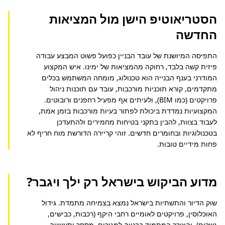
הסטריאוטיפ הישן מול המציאות
החדשה
התפיסה המיושנת של עובד הבניין כפועל פשוט המבצע עבודה 
פיזית קשה בלבד, רחוקה מהמציאות של ימינו. איש המקצוע 
המודרני בענף הבנייה הוא טכנולוג, מומחה המשתמש בכלים 
מתקדמים, קורא תוכניות מורכבות, עובד עם תוכנות ניהול 
פרויקטים (כמו BIM), ולעיתים אף מפעיל רחפנים ורובוטים. 
המקצועיות נמדדת ביכולת לפתור בעיות מורכבות בזמן אמת, 
לעבוד בצוות, להבין בתקני בטיחות מחמירים ולהתעדכן 
בטכנולוגיות ובחומרים חדשים. זוהי קריירה הדורשת מוח חריף לא 
פחות מידיים טובות.
מדוע הביקוש בישראל רק ילך ויגבר?
שוק הדיור והתשתיות בישראל נמצא בצמיחה מתמדת. גידול 
האוכלוסין, פרויקטים לאומיים רחבי היקף (רכבות, כבישים, 
גשרים), והצורך המתמיד בבנייה למגורים, מסחר ותעשייה 