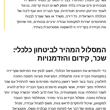
מבטיחים זרם עבודה בלתי פוסק לשנים רבות קדימה. בניגוד 
לענפי ההייטק החווים תנודתיות, ענף הבנייה הוא ענף ליבה של 
הכלכלה הישראלית. כל דירה, משרד או גשר שצריך לבנות 
מתורגמים ישירות למקומות עבודה יציבים ובטוחים, מה שהופך 
את הבחירה בקריירה זו להשקעה אסטרטגית בעתיד.
המסלול המהיר לביטחון כלכלי:
שכר, קידום והזדמנויות
כדי להמחיש את הפוטנציאל הכלכלי, חשוב לנפץ את המיתוס שקריירה 
במקצועות הבנייה אינה מתגמלת. המציאות מציגה תמונה הפוכה 
לחלוטין. בעוד בוגר תואר ראשון בתחומי מסוימים עשוי להתחיל עם שכר 
התחלתי נמוך יחסית, אנשי מקצוע מיומנים בענף הבנייה יכולים להגיע 
לשכר התחלתי גבוה משמעותית, וכל זאת לרוב לאחר הכשרה קצרה יותר 
ובעלות נמוכה. מסלול הקידום ברור ומהיר: ממתלמד הופך העובד 
למקצוען, שיכול להתקדם לראש צוות, משם למנהל עבודה, מנהל 
פרויקט, ובסופו של דבר אף לפתוח חברה קבלנית משלו. פוטנציאל 