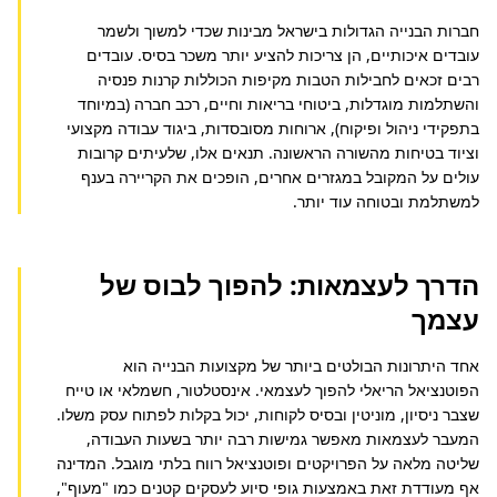
חברות הבנייה הגדולות בישראל מבינות שכדי למשוך ולשמר 
עובדים איכותיים, הן צריכות להציע יותר משכר בסיס. עובדים 
רבים זכאים לחבילות הטבות מקיפות הכוללות קרנות פנסיה 
והשתלמות מוגדלות, ביטוחי בריאות וחיים, רכב חברה (במיוחד 
בתפקידי ניהול ופיקוח), ארוחות מסובסדות, ביגוד עבודה מקצועי 
וציוד בטיחות מהשורה הראשונה. תנאים אלו, שלעיתים קרובות 
עולים על המקובל במגזרים אחרים, הופכים את הקריירה בענף 
למשתלמת ובטוחה עוד יותר.
הדרך לעצמאות: להפוך לבוס של
עצמך
אחד היתרונות הבולטים ביותר של מקצועות הבנייה הוא 
הפוטנציאל הריאלי להפוך לעצמאי. אינסטלטור, חשמלאי או טייח 
שצבר ניסיון, מוניטין ובסיס לקוחות, יכול בקלות לפתוח עסק משלו. 
המעבר לעצמאות מאפשר גמישות רבה יותר בשעות העבודה, 
שליטה מלאה על הפרויקטים ופוטנציאל רווח בלתי מוגבל. המדינה 
אף מעודדת זאת באמצעות גופי סיוע לעסקים קטנים כמו "מעוף", 