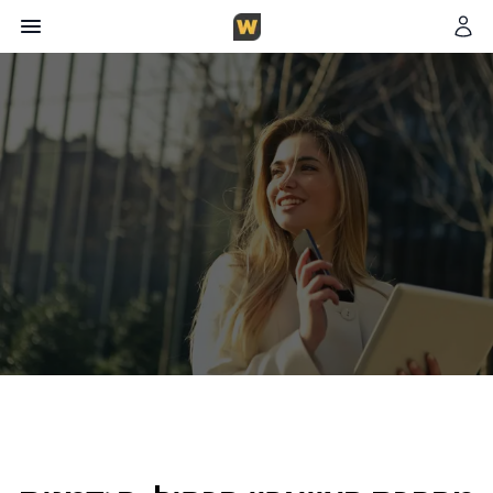
צוות WorkFinder
8
דקות קריאה
9 בנובמבר 2025
כותב במגזין