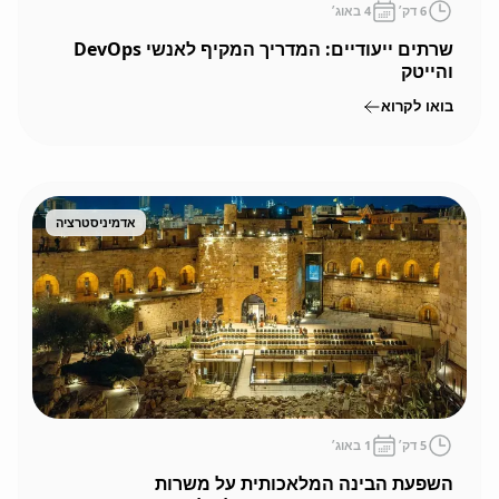
6
דק׳
4 באוג׳
שרתים ייעודיים: המדריך המקיף לאנשי DevOps
והייטק
בואו לקרוא
אדמיניסטרציה
5
דק׳
1 באוג׳
השפעת הבינה המלאכותית על משרות