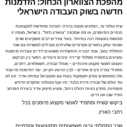
מהפכת הצווארון הכחול: הזדמנות
חדשה בשוק העבודה הישראלי
שיח עולמי ער, המדגיש מגמה ברורה: הערכה מחודשת למקצועות 
הכפיים המיומנים, או מה שמכונה "צווארון כחול". בישראל, מגמה זו 
מורגשת בעוצמה רבה במיוחד. בעוד צעירים רבים משקיעים שנים 
וסכומי עתק בתארים אקדמיים שלעיתים מובילים למשרות עם שכר 
התחלתי נמוך, ענפי הבנייה והתשתיות משוועים לידיים עובדות מיומנות 
ומציעים בתמורה מסלולי קריירה יציבים ורווחיים. הפער בין הביקוש 
העצום לאנשי מקצוע איכותיים – מנהלי עבודה, חשמלאים, רתכים, 
מפעילי צמ"ה ורבים אחרים – לבין ההיצע הקיים, יוצר הזדמנות פז עבור 
אלו המחפשים אפיק תעסוקתי בטוח עם פוטנציאל צמיחה אדיר. זהו לא 
עוד עולם של עבודה פיזית בלבד; זהו ענף טכנולוגי מתקדם הדורש 
מומחיות, פתרון בעיות ויכולת ניהול, ומציע סיפוק אדיר ביצירת המרחב 
הפיזי שבו אנו חיים.
ביקוש קשיח ומתמיד לאנשי מקצוע מיומנים בכל
רחבי הארץ.
שכר התחלתי גבוה משמעותית ממקצועות אקדמיים