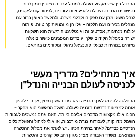
ההבדל בין איש מקצוע מעולה למנהל עבודה מצטיין טמון לרוב 
בכישורים הרכים. היכולת להניע צוות עובדים, לפתור קונפליקטים, 
לנהל משא ומתן עם ספקים וקבלני משנה, ולתקשר באופן ברור עם 
מנהלים בכירים ועם הלקוח – אלו הן מיומנויות קריטיות. פיתוח 
יכולות מנהיגות, אסרטיביות ואינטליגנציה רגשית הוא השקעה 
ישירה במסלול הקידום שלך. עובדים המפגינים כישורים אלה 
מזוהים במהירות כבעלי פוטנציאל ניהולי ומקודמים בהתאם.
איך מתחילים? מדריך מעשי
לכניסה לעולם הבנייה והנדל"ן
ההחלטה להיכנס לענף הבנייה היא צעד ראשון מצוין, אך כדי להפוך 
אותה למציאות נדרשת תוכנית פעולה. השלב הראשוני הוא מחקר – 
הבינו אילו מקצועות מדברים אליכם ביותר. האם אתם נמשכים לעבודות 
חשמל מדויקות, לעבודות צנרת מורכבות, או אולי לניהול והפעלת כלים 
הנדסיים כבדים? לאחר בחירת הכיוון, יש לאתר את מסלול ההכשרה 
המתאים. משרד העבודה מציע מגוון רחב של קורסים והכשרות 