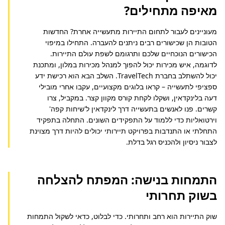
מאיפה מתחילים?
מעוניינים לעבור לתחום התיירות מתעשייה אחרת? החדשות 
הטובות הן שכישורים רבים ניתנים להעברה. התחילו במיפוי 
הכישורים הנוכחיים שלכם ותרגומם לשפת עולם התיירות. 
לדוגמה, איש מכירות יכול להפוך למנהל מכירות במלון, ומתכנת 
יכול להשתלב בחברת TravelTech. השלב הבא הוא רכישת ידע 
ספציפי לתעשייה – קראו בלוגים מקצועיים, עקבו אחרי מובילי 
דעה בלינקדאין, ושקלו לקחת קורס מקוון קצר. במקביל, צרו 
קשרים. פנו לאנשים בתעשייה דרך לינקדאין ל'שיחות קפה' 
וירטואליות כדי ללמוד על התפקידים השונים. התחלה בתפקיד 
התחלתי או התנדבות בפרויקט תיירותי יכולים להיות דרך מצוינת 
לצבור ניסיון ולהכניס רגל בדלת.
התמחות בנישה: המפתח להצלחה
בשוק תחרותי
שוק התיירות הוא רחב ותחרותי. כדי לבלוט, כדאי לשקול התמחות 