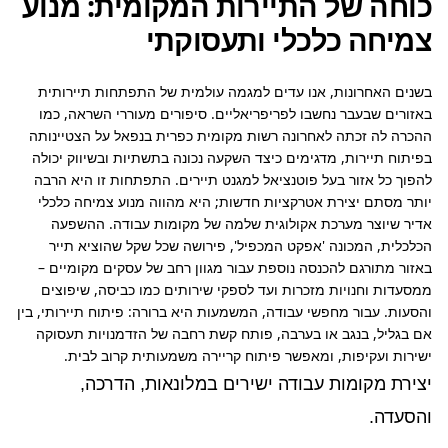
כוחה של התיירות המקומית: מנוע
צמיחה כלכלי ותעסוקתי
בשנים האחרונות, אנו עדים למגמה עולמית של התפתחות תיירותית 
באזורים שבעבר נחשבו לפריפריאליים. סיפורים מעוררי השראה, כמו 
ההכרה לה זכתה לאחרונה רשות מקומית כפרית בנפאל על הצטיינותה 
בפיתוח תיירות, מדגימים כיצד השקעה נכונה בתשתיות ובשיווק יכולה 
להפוך כל אזור בעל פוטנציאל למגנט תיירים. התפתחות זו היא הרבה 
יותר מסתם יצירת אטרקציות חדשות; היא מהווה מנוע צמיחה כלכלי 
אדיר שיוצר מערכת אקולוגית שלמה של מקומות עבודה. ההשפעה 
הכלכלית, המכונה 'אפקט המכפיל', פירושה שכל שקל שהוציא תייר 
באזור מתורגם להכנסה נוספת עבור מגוון רחב של עסקים מקומיים – 
ממסעדות וחנויות מזכרות ועד לספקי שירותים כמו כביסה, שיפוצים 
והסעות. עבור מחפשי עבודה, המשמעות היא ברורה: פיתוח תיירותי, בין 
אם בגליל, בנגב או בערבה, פותח קשת רחבה של הזדמנויות תעסוקה 
ישירות ועקיפות, ומאפשר פיתוח קריירה משמעותית קרוב לבית.
יצירת מקומות עבודה ישירים במלונאות, הדרכה,
והסעדה.