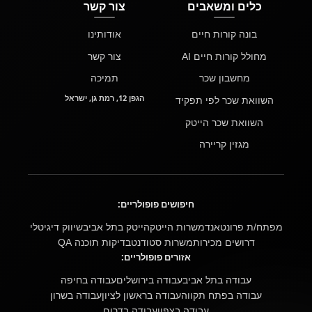
כלים ומשאבים
צור קשר
בונה קורות חיים
אודותינו
מחולל קורות חיים AI
צור קשר
מחשבון שכר
תמיכה
הגפן 12, רמת גן, ישראל
השוואת שכר לפי תפקיד
השוואת שכר הייטק
מגזין קריירה
חיפושים פופולריים:
מפתח/ת פרונטאנד
משרות הייטק
הייטק בתל אביב
שיווק דיגיטלי
דרושים מכירות
משרות סטודנט
בדיקות תוכנה QA
אזורים פופולריים:
עבודה בתל אביב
עבודה בירושלים
עבודה בחיפה
עבודה בפתח תקווה
עבודה בראשון לציון
עבודה בשרון
עבודה בצפון
עבודה בדרום