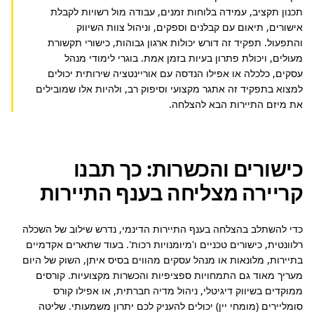
תכנון תקציב, עמידה בלוחות זמנים, עבודה מול רשויות לקבלת 
אישורים, תיאום עם קבלנים וספקים, וניהול צוות השיווק 
והתפעול. תפקיד זה דורש יכולות ארגון גבוהות, כישורי תקשורת 
מעולים, ויכולת פתרון בעיות בזמן אמת. בוגרי לימודי מנהל 
עסקים, כלכלה או אפילו הנדסה עם אוריינטציה שירותית יכולים 
למצוא בתפקיד זה אתגר מקצועי וסיפוק רב, ולהיות אלו שמובילים 
את מיזם התיירות הבא להצלחה.
כישורים והכשרות: כך תבנו
קריירה מצליחה בענף התיירות
כדי להשתלב בהצלחה בענף התיירות הדינמי, נדרש שילוב של השכלה 
רלוונטית, כישורים טכניים ו'מיומנויות רכות'. בעוד שתארים אקדמיים 
בתיירות, מלונאות או מנהל עסקים מהווים בסיס איתן, השוק של היום 
מעריך מאוד גם התמחויות ספציפיות והכשרות מקצועיות. קורסים 
ממוקדים בשיווק דיגיטלי, ניהול מדיה חברתית, או אפילו קורס 
סומליירים (מומחי יין) יכולים להעניק לכם יתרון משמעותי. שליטה 