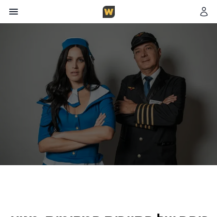
צוות WorkFinder
9
דקות קריאה
4 בנובמבר 2025
כותב במגזין