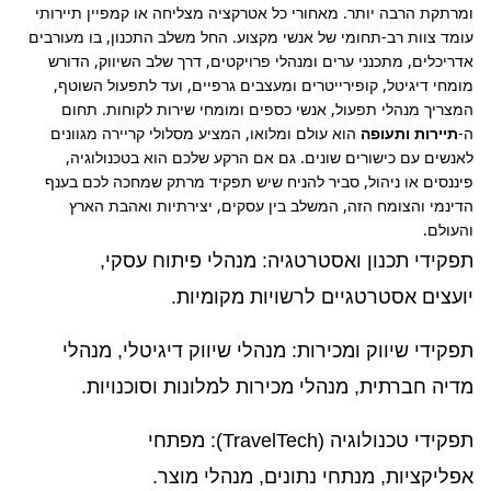
ומרתקת הרבה יותר. מאחורי כל אטרקציה מצליחה או קמפיין תיירותי 
עומד צוות רב-תחומי של אנשי מקצוע. החל משלב התכנון, בו מעורבים 
אדריכלים, מתכנני ערים ומנהלי פרויקטים, דרך שלב השיווק, הדורש 
מומחי דיגיטל, קופירייטרים ומעצבים גרפיים, ועד לתפעול השוטף, 
המצריך מנהלי תפעול, אנשי כספים ומומחי שירות לקוחות. תחום 
ה-
תיירות ותעופה
 הוא עולם ומלואו, המציע מסלולי קריירה מגוונים 
לאנשים עם כישורים שונים. גם אם הרקע שלכם הוא בטכנולוגיה, 
פיננסים או ניהול, סביר להניח שיש תפקיד מרתק שמחכה לכם בענף 
הדינמי והצומח הזה, המשלב בין עסקים, יצירתיות ואהבת הארץ 
והעולם.
תפקידי תכנון ואסטרטגיה: מנהלי פיתוח עסקי,
יועצים אסטרטגיים לרשויות מקומיות.
תפקידי שיווק ומכירות: מנהלי שיווק דיגיטלי, מנהלי
מדיה חברתית, מנהלי מכירות למלונות וסוכנויות.
תפקידי טכנולוגיה (TravelTech): מפתחי
אפליקציות, מנתחי נתונים, מנהלי מוצר.