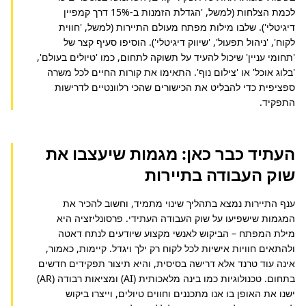
לכמת הצלחות (למשל, 'הגדלת הזמנות ב-15% דרך קמפיין 
דיגיטלי'). שלבו מילות מפתח מעולם התיירות (למשל, 'חווית 
לקוח', 'ניהול תפעול', 'שיווק דיגיטלי'). הוסיפו סעיף קצר של 
'תחומי עניין' שיכול להעיד על תשוקה לתחום, כמו 'טיולים בעולם', 
'בלוג אוכל' או 'צילום נוף'. התאימו את קורות החיים לכל משרה 
ספציפית כדי להבליט את הכישורים שהכי רלוונטיים לדרישות 
התפקיד.
העתיד כבר כאן: מגמות שיעצבו את
שוק העבודה בתיירות
ענף התיירות נמצא בתהליך שינוי מתמיד, וחשוב להכיר את 
המגמות שישפיעו על שוק העבודה העתידי. פרסונליזציה היא 
מילת המפתח – הביקוש לאנשי מקצוע שיודעים לנתח דאטה 
ולהתאים חוויות אישיות לכל לקוח רק ילך ויגדל. קיימות, כאמור, 
אינה עוד טרנד אלא דרישה בסיסית, והיא תיצור תפקידים חדשים 
בתחום. טכנולוגיות כמו בינה מלאכותית (AI) ומציאות רבודה (AR) 
ישנו את האופן בו אנו מתכננים וחווים טיולים, וייצרו ביקוש 