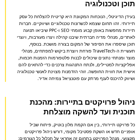
תוכן וטכנולוגיה
בעידן הדיגיטלי, הנוכחות המקוונת היא קריטית להצלחת כל עסק 
תיירותי. זהו תחום שצמא לכשרונות טכנולוגיים ושיווקיים. חברות 
תיירות מחפשות באופן קבוע מומחי SEO ו-PPC שיביאו תנועה 
לאתרים, מנהלי מדיה חברתית שיבנו קהילה ויצרו מעורבות, ויוצרי 
תוכן שיספרו את הסיפור של המקום בצורה מושכת. בנוסף, 
תעשיית ה-TravelTech פורחת ויוצרת ביקוש למפתחים, מנהלי 
מוצר ומנתחי נתונים שיכולים לבנות פלטפורמות הזמנות חכמות, 
אפליקציות למטיילים, ולנתח התנהגות צרכנים כדי להתאים להם 
אישית את חווית החופשה. זוהי הזדמנות מצוינת לאנשי טכנולוגיה 
ושיווק להיכנס לענף מרתק עם פוטנציאל צמיחה אדיר.
ניהול פרויקטים בתיירות: מהכנת
תוכנית ועד להשקה מוצלחת
כל פרויקט תיירותי, בין אם הקמת מלון בוטיק, פיתוח שביל 
אופניים חדש או השקת פסטיבל מקומי, דורש ניהול פרויקטים 
מקצועי. מנהל הפרויקט בתחום זה אחראי על תכלול כל הגורמים: 