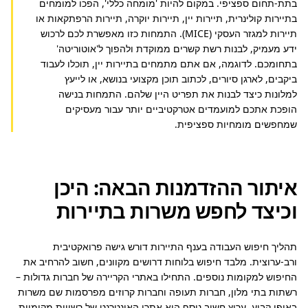
בתת-תחום ספציפי. במקום להיות 'מומחה כללי', הפכו למומחים 
בתיירות קולינרית, תיירות יין, תיירות יוקרה, תיירות הרפתקאות או 
תיירות למגזר העסקי (MICE). התמחות כזו מאפשרת לכם לרכוש 
ידע מעמיק, לבנות רשת קשרים ממוקדת ולהפוך ל'אוטוריטה' 
בתחומכם. לדוגמה, אם אתם מתמחים בתיירות יין, תוכלו לעבוד 
ביקבים, לארגן סיורים, לכתוב תוכן מקצועי בנושא, או לייעץ 
למלונות כיצד לבנות את תפריט היין שלהם. התמחות בנישה 
הופכת אתכם למועמדים אטרקטיביים יותר עבור מעסיקים 
שמחפשים מומחיות ספציפית.
איתור ההזדמנות הבאה: היכן
וכיצד לחפש משרות בתיירות
תהליך חיפוש העבודה בענף התיירות דורש גישה פרואקטיבית 
ורב-ערוצית. מלבד חיפוש בלוחות דרושים מקוונים, חשוב להרחיב את 
החיפוש למקומות נוספים. התחילו באתרי הקריירה של חברות גדולות – 
רשתות בתי מלון, חברות תעופה וחברות קרוזים מפרסמות שם משרות 
באופן קבוע. ערוץ חשוב נוסף הוא אתרי האינטרנט של רשויות מקומיות, 