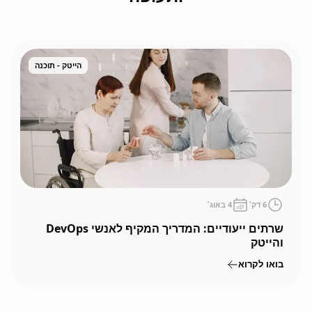
הייטק - תוכנה
6
דק׳
4 באוג׳
שרתים ייעודיים: המדריך המקיף לאנשי DevOps
והייטק
בואו לקרוא