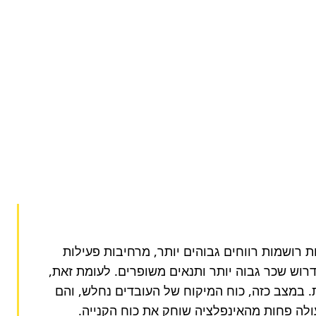
הכלכלה העולמית והמקומית משמשת כברומטר מרכזי לקביעת רמות השכר. בתקופות של צמיחה כלכלית ושגשוג, חברות רושמות רווחים גבוהים יותר, מרחיבות פעילות 
ומעסיקות יותר עובדים. כתוצאה מכך, הביקוש לעובדים גובר, מה שמעניק לעובדים כוח מיקוח רב יותר ומאפשר להם לדרוש שכר גבוה יותר ותנאים משופרים. לעומת זאת, 
בתקופות של מיתון, האבטלה עולה, חברות מקצצות בהוצאות ואף מפטרות עובדים, והביקוש לכוח אדם יורד משמעותית. במצב כזה, כוח המיקוח של העובדים נחלש, והם 
ולה פחות מהאינפלציה שוחק את כוח הקנייה.