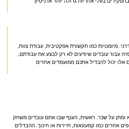
דורשים פחות הדרכה, ויכולים לקחת על עצמם אחריות ניהולית או משימות מורכבות יותר. חשוב גם סוג הניסיון - ניסיון בתפקידים בעלי אחריות גדולה יותר או ניסיון 
בעוד ידע מקצועי והשכלה הם הכרחיים, כישורים רכים (Soft Skills) הופכים למשמעותיים יותר ויותר בשוק העבודה המודרני. מיומנויות כמו תקשורת אפקטיבית, עבודת צוות, 
מנהיגות, חשיבה ביקורתית, גמישות ויכולת הסתגלות, הופכות קריטיות להצלחה בכל ארגון. מעסיקים מוכנים לשלם פרמיה עבור עובדים שיודעים לא רק לבצע את עבודתם, 
אלא גם להשתלב היטב בצוות, לפתור קונפליקטים, להוביל יוזמות ולתקשר ביעילות עם לקוחות וקולגות. פיתוח כישורים אלו יכול להבדיל אתכם ממועמדים אחרים 
מעבר לכישורים האישיים, ישנם גורמים חיצוניים רבים המשפיעים על השכר, שחשוב להבינם בעת חיפוש עבודה או משא ומתן על שכר. ראשית, הענף שבו אתם עובדים משחק 
תפקיד עצום. ענפים מסוימים, כמו הייטק, פיננסים או תעשיית התרופות, ידועים בשכר גבוה יותר בממוצע בהשוואה לענפים אחרים כמו קמעונאות, תיירות או חינוך. ההבדלים 