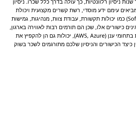
גבוה במיוחד, בהשוואה לתחומים אחרים. ניסיון מקצועי הוא גורם קריטי נוסף המשפיע על השכר. ככל שעובד צובר יותר שנות ניסיון רלוונטיות, כך עולה בדרך כלל שכרו. ניסיון 
מעיד על ידע מעמיק, מיומנויות מוכחות, יכולת להתמודד עם אתגרים ומוכנות לקחת אחריות רבה יותר. עובדים ותיקים מביאים עימם ידע מוסדי, רשת קשרים מקצועית ויכולת 
לחנוך ולהדריך עובדים צעירים יותר, ועל כן ערכם לארגון גבוה יותר. מעבר להשכלה ולניסיון, גם כישורים רכים (Soft Skills) כמו יכולות תקשורת, עבודת צוות, מנהיגות, גמישות 
ויכולת הסתגלות, הופכים ליותר ויותר קריטיים בשוק העבודה המודרני. מעסיקים מוכנים לשלם יותר עבור עובדים שמפגינים כישורים אלו, שכן הם תורמים רבות לאווירה בארגון, 
ליעילות העבודה ולפתרון בעיות מורכבות. הסמכות מקצועיות ספציפיות, כמו הסמכת PMP לניהול פרויקטים או הסמכות בתחומי ענן (AWS, Azure), יכולות גם הן להקפיץ את 
 יכול לעזור לכם להבין כיצד הכישורים והניסיון שלכם מתורגמים לשכר בשוק 