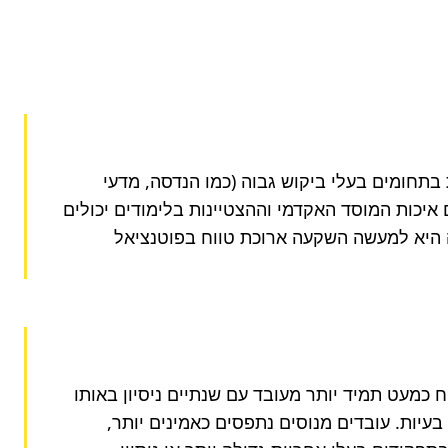
השכלה אקדמית ומומחיות בתחום ספציפי מהווים לרוב את אבן היסוד לשכר גבוה יותר. תארים מתקדמים או התמחויות בתחומים בעלי ביקוש גבוה (כמו הנדסה, מדעי 
המחשב, פיננסים ורפואה) פותחים דלתות למשרות יוקרתיות יותר עם פוטנציאל השתכרות גבוה. מעבר לתואר עצמו, גם איכות המוסד האקדמי וההצטיינות בלימודים יכולים 
להשפיע. מעסיקים מחפשים בוגרים עם ידע עדכני, יכולת למידה עצמית ורצון להשתפר באופן מתמיד. השקעה בהשכלה היא למעשה השקעה ארוכת טווח בפוטנציאל 
מספר שנות הניסיון הוא אחד הגורמים הברורים והמובהקים ביותר המשפיעים על השכר. עובד עם עשר שנות ניסיון ירוויח כמעט תמיד יותר מעובד עם שנתיים ניסיון באותו 
התחום. ניסיון מצטבר מעיד לא רק על זמן אלא גם על ידע מעמיק יותר, מיומנויות שפותחו והוכחו בפועל, וכישורי פתרון בעיות. עובדים מנוסים נתפסים כאמינים יותר, 