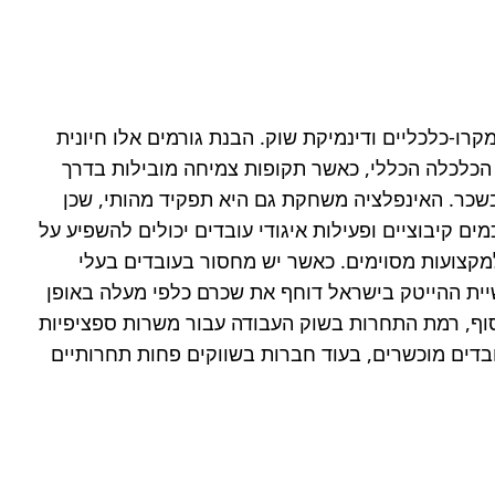
השכר שאנו מרוויחים אינו נקבע רק על בסיס הכישורים האישיים שלנו, אלא מושפע באופן ניכר ממגוון רחב של גורמים מקרו-כלכליים ודינמיקת שוק. הבנת גורמים אלו חיונית 
לכל מחפש עבודה או עובד המעוניין להבין טוב יותר את ערכו בשוק העבודה. בין הגורמים הבולטים ניתן למנות את מצב הכלכלה הכללי, כאשר תקופות צמיחה מובילות בדרך 
כלל לעלייה בשכר הממוצע עקב ביקוש גבוה יותר לעובדים, בעוד תקופות מיתון עלולות להוביל לקיפאון או אף לירידה בשכר. האינפלציה משחקת גם היא תפקיד מהותי, שכן 
שכר נומינלי העולה פחות מקצב האינפלציה משמעו ירידה בשכר הריאלי, ופגיעה בכוח הקנייה. בנוסף, חוקי עבודה, הסכמים קיבוציים ופעילות איגודי עובדים יכולים להשפיע על 
רמות שכר מינימום, תנאים סוציאליים ואף על שכרם של מגזרים שלמים. גורם קריטי נוסף הוא היצע וביקוש ספציפיים למקצועות מסוימים. כאשר יש מחסור בעובדים בעלי 
כישורים מסוימים, השכר לאותם תפקידים נוטה לעלות במהירות, ולהפך. לדוגמה, הביקוש הגבוה למפתחי תוכנה בתעשיית ההייטק בישראל דוחף את שכרם כלפי מעלה באופן 
עקבי, בעוד שבתחומים מסוימים אחרים, בהם ההיצע עולה על הביקוש, השכר נותר נמוך או צומח בקצב איטי יותר. לבסוף, רמת התחרות בשוק העבודה עבור משרות ספציפיות 
משפיעה גם היא. חברות הפועלות בשוק תחרותי ייתכן שתצטרכנה להציע שכר ותנאים טובים יותר כדי למשוך ולשמר עובדים מוכשרים, בעוד חברות בשווקים פחות תחרותיים 