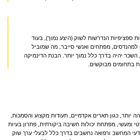
אחד העקרונות הבסיסיים ביותר המשפיעים על השכר הוא חוקי ההיצע והביקוש. אם קיים מחסור בעובדים בעלי מיומנויות ספציפיות הנדרשות לשוק (היצע נמוך), בעוד 
הביקוש לאותם כישורים גבוה, השכר לאותם תפקידים יזנק. דוגמה בולטת לכך היא תעשיית ההייטק, בה יש ביקוש עצום למהנדסים, מפתחים ואנשי סייבר, מה שמוביל 
לשכר גבוה במיוחד במגזר זה. לעומת זאת, במקצועות שבהם קיימת הצפה של כוח אדם ביחס לצרכי השוק (היצע גבוה), השכר יהיה בדרך כלל נמוך יותר. הבנת הדינמיקה 
ת בתחומים מבוקשים.
ההשכלה והכישורים האישיים הם אבני יסוד בקביעת פוטנציאל ההשתכרות שלכם. ככלל, עובדים בעלי רמת השכלה גבוהה יותר, כגון תארים אקדמיים, תעודות מקצוע והסמכות, 
נוטים להרוויח שכר גבוה יותר מאלו עם השכלה בסיסית בלבד. הסיבה לכך היא שהשכלה מספקת בדרך כלל ידע תיאורטי ומעשי, מפתחת יכולות חשיבה ביקורתית, פתרון בעיות 
ולמידה עצמית, ומאפשרת גישה למקצועות מורכבים ומבוקשים יותר. סוג ההשכלה גם משנה: תארים בתחומי הנדסה, מדעי המחשב ורפואה נחשבים בדרך כלל לבעלי ערך שוק 