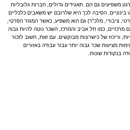
נובעים בדרך כלל מרווחיות הענף, רמת התחרות בו, וביקוש למוצרים או שירותים מסוימים. שנית, גודל החברה וסוג הארגון משפיעים גם הם. תאגידים גדולים, חברות גלובליות 
וסטארט-אפים בעלי מימון משמעותי נוטים להציע שכר גבוה יותר ותנאים נלווים טובים יותר בהשוואה לעסקים קטנים או בינוניים. הסיבה לכך היא שלרובם יש משאבים כלכליים 
גדולים יותר, מודלים עסקיים מבוססים יותר או פוטנציאל אדיר לצמיחה שמתורגם לתגמול עובדים. סוג הארגון (מגזר פרטי, ציבורי, מלכ"ר) גם הוא משפיע, כאשר המגזר הפרטי, 
ובפרט חברות טכנולוגיה, מובילות לרוב את טבלת השכר. שלישית, המיקום הגיאוגרפי הוא גורם מהותי. באזורים עירוניים מרכזיים, כמו תל אביב והמרכז, השכר נוטה להיות גבוה 
יותר מאשר בפריפריה. זה נובע בעיקר מעלות המחיה הגבוהה יותר באזורים אלו, ריכוז גבוה של חברות גדולות וטכנולוגיות, וריכוז של כישרונות מבוקשים. עם זאת, חשוב לזכור 
ששכר גבוה באזור יקר לא בהכרח משמעותו כוח קנייה גדול יותר, ויש לשקול גם את הוצאות המחיה. בנוסף, חברות מסוימות מציעות שכר גבוה יותר עבור עבודה באזורים 
ה בנקודות שונות.