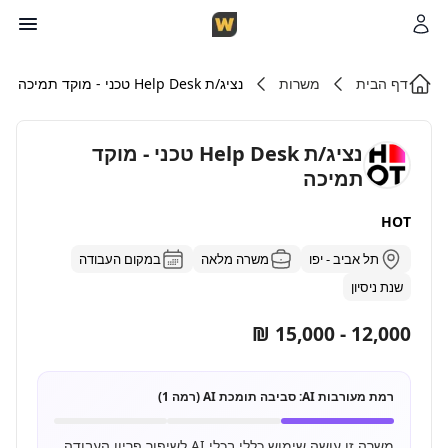
דף הבית
משרות
נציג/ת Help Desk טכני - מוקד תמיכה
נציג/ת Help Desk טכני - מוקד
תמיכה
HOT
תל אביב - יפו
משרה מלאה
במקום העבודה
שנת ניסיון
12,000 - 15,000 ₪
רמת מעורבות AI:
סביבה תומכת AI (רמה 1)
משרה זו עושה שימוש כללי בכלי AI לשיפור פריון העבודה